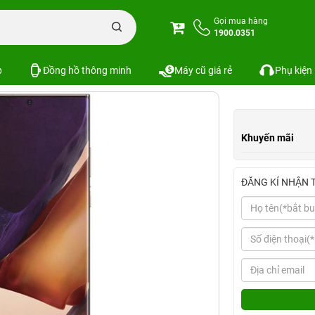
Note 20 Series
Samsung Galaxy Note 20 Ultra 512GB
Gọi mua hàng
1900.0351
2GB
Xem cấu hình
So sánh
p
Đồng hồ thông minh
Máy cũ giá rẻ
Phụ kiện
Khuyến mãi
ĐĂNG KÍ NHẬN 