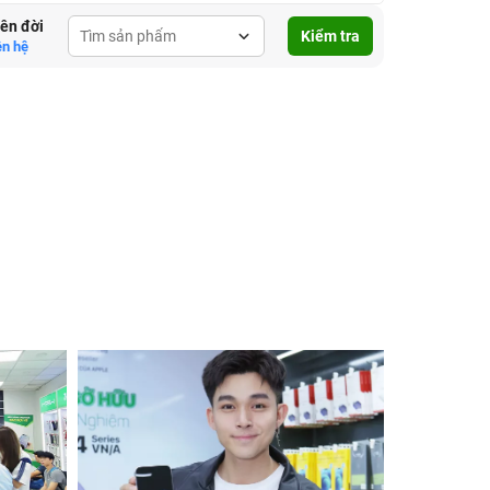
lên đời
Kiểm tra
ên hệ