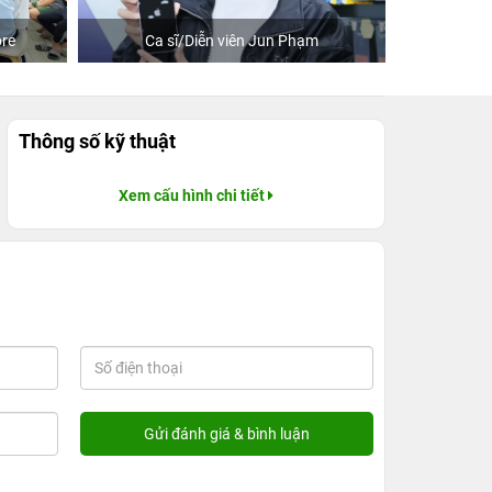
re
Ca sĩ/Diễn viên Jun Phạm
Khách
Thông số kỹ thuật
Xem cấu hình chi tiết