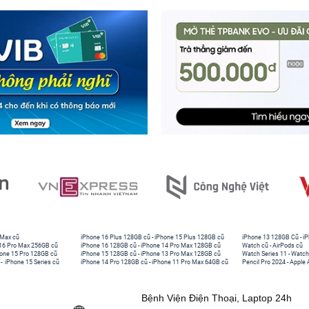
 Max cũ
iPhone 16 Plus 128GB cũ
-
iPhone 15 Plus 128GB cũ
iPhone 13 128GB Cũ
-
iP
16 Pro Max 256GB cũ
iPhone 16 128GB cũ
-
iPhone 14 Pro Max 128GB cũ
Watch cũ
-
AirPods cũ
one 15 Pro 128GB cũ
iPhone 15 128GB cũ
-
iPhone 13 Pro Max 128GB cũ
Watch Series 11
-
Watch
-
iPhone 15 Series cũ
iPhone 14 Pro 128GB cũ
-
iPhone 11 Pro Max 64GB cũ
Pencil Pro 2024
-
Apple 
Bệnh Viện Điện Thoại, Laptop 24h