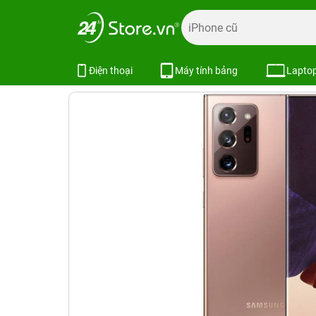
Trang chủ
Điện thoại
Samsung
Galaxy Note
Galaxy 
Samsung Galaxy Note 20 Ultra 51
Điện thoại
Máy tính bảng
Lapto