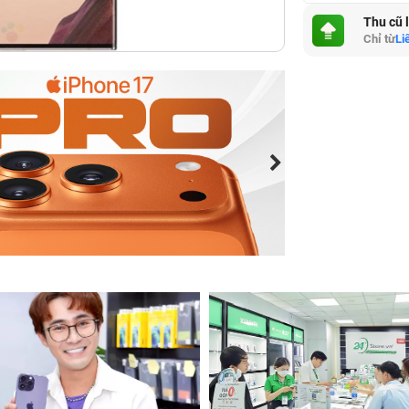
Thu cũ 
Chỉ từ
Li