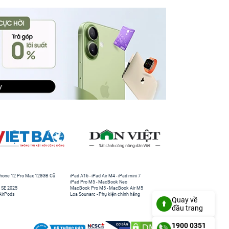
hone 12 Pro Max 128GB Cũ
iPad A16
-
iPad Air M4
-
iPad mini 7
iPad Pro M5
-
MacBook Neo
 SE 2025
MacBook Pro M5
-
MacBook Air M5
AirPods
Loa Sounarc
-
Phụ kiện chính hãng
Quay về
đầu trang
1900 0351