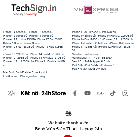
iPhone 14 Series cũ
-
iPhone 13 Series cũ
iPhone 17 cũ
-
iPhone 17 Pro Max cũ
iPhone 12 Series cũ
-
iPhone 11 Series cũ
iPhone 16 Series cũ
-
iPhone 16 Pro Max 256GB cũ
iPhone 17 Pro Max 256GB
-
iPhone 17 Pro 256GB
iPhone 16 Pro 128GB cũ
-
iPhone 15 Pro 128GB cũ
Galaxy A Series
-
Redmi Series
iPhone 15 Pro Max 256GB cũ
-
iPhone 15 Series cũ
iPhone 16 Plus 128GB cũ
-
iPhone 15 Plus 128GB
iPhone 13 128GB Cũ
-
iPhone 12 Pro Max 128GB
cũ
Cũ
iPhone 16 128GB cũ
-
iPhone 14 Pro Max 128GB cũ
Watch cũ
-
AirPods cũ
iPhone 15 128GB cũ
-
iPhone 13 Pro Max 128GB cũ
Watch Series 11
-
Watch SE 2025
iPhone 14 Pro 128GB cũ
-
iPhone 11 Pro Max 64GB
Pencil Pro 2024
-
Apple AirPods
cũ
iPad A16
-
iPad Air M4
-
iPad mini 7
iPad Pro M5
-
MacBook Neo
MacBook Pro M5
-
MacBook Air M5
Loa Sounarc
-
Phụ kiện chính hãng
Kết nối 24hStore
Website thành viên:
Bệnh Viện Điện Thoại, Laptop 24h