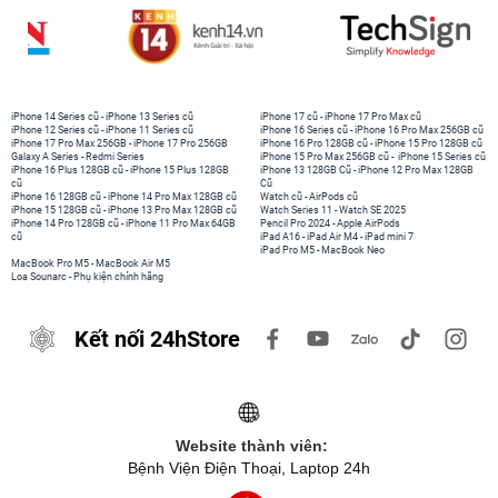
iPhone 14 Series cũ
-
iPhone 13 Series cũ
iPhone 17 cũ
-
iPhone 17 Pro Max cũ
iPhone 12 Series cũ
-
iPhone 11 Series cũ
iPhone 16 Series cũ
-
iPhone 16 Pro Max 256GB cũ
iPhone 17 Pro Max 256GB
-
iPhone 17 Pro 256GB
iPhone 16 Pro 128GB cũ
-
iPhone 15 Pro 128GB cũ
Galaxy A Series
-
Redmi Series
iPhone 15 Pro Max 256GB cũ
-
iPhone 15 Series cũ
iPhone 16 Plus 128GB cũ
-
iPhone 15 Plus 128GB
iPhone 13 128GB Cũ
-
iPhone 12 Pro Max 128GB
cũ
Cũ
iPhone 16 128GB cũ
-
iPhone 14 Pro Max 128GB cũ
Watch cũ
-
AirPods cũ
iPhone 15 128GB cũ
-
iPhone 13 Pro Max 128GB cũ
Watch Series 11
-
Watch SE 2025
iPhone 14 Pro 128GB cũ
-
iPhone 11 Pro Max 64GB
Pencil Pro 2024
-
Apple AirPods
cũ
iPad A16
-
iPad Air M4
-
iPad mini 7
iPad Pro M5
-
MacBook Neo
MacBook Pro M5
-
MacBook Air M5
Loa Sounarc
-
Phụ kiện chính hãng
Kết nối 24hStore
Website thành viên:
Bệnh Viện Điện Thoại, Laptop 24h