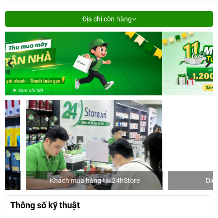
Địa chỉ còn hàng
Khách mua hàng tại 24hStore
Diễn viên
Thông số kỹ thuật