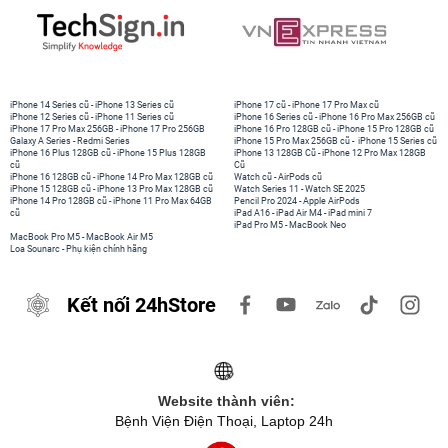
iPhone 14 Series cũ
-
iPhone 13 Series cũ
iPhone 17 cũ
-
iPhone 17 Pro Max cũ
iPhone 12 Series cũ
-
iPhone 11 Series cũ
iPhone 16 Series cũ
-
iPhone 16 Pro Max 256GB cũ
iPhone 17 Pro Max 256GB
-
iPhone 17 Pro 256GB
iPhone 16 Pro 128GB cũ
-
iPhone 15 Pro 128GB cũ
Galaxy A Series
-
Redmi Series
iPhone 15 Pro Max 256GB cũ
-
iPhone 15 Series cũ
iPhone 16 Plus 128GB cũ
-
iPhone 15 Plus 128GB
iPhone 13 128GB Cũ
-
iPhone 12 Pro Max 128GB
cũ
Cũ
iPhone 16 128GB cũ
-
iPhone 14 Pro Max 128GB cũ
Watch cũ
-
AirPods cũ
iPhone 15 128GB cũ
-
iPhone 13 Pro Max 128GB cũ
Watch Series 11
-
Watch SE 2025
iPhone 14 Pro 128GB cũ
-
iPhone 11 Pro Max 64GB
Pencil Pro 2024
-
Apple AirPods
cũ
iPad A16
-
iPad Air M4
-
iPad mini 7
iPad Pro M5
-
MacBook Neo
MacBook Pro M5
-
MacBook Air M5
Loa Sounarc
-
Phụ kiện chính hãng
Kết nối 24hStore
Website thành viên:
Bệnh Viện Điện Thoại, Laptop 24h