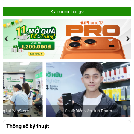
Địa chỉ còn hàng
Ca sĩ/Diễn viên Jun Phạm
Khách mua 
Thông số kỹ thuật