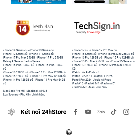
iPhone 14 Series cũ
-
iPhone 13 Series cũ
iPhone 17 cũ
-
iPhone 17 Pro Max cũ
iPhone 12 Series cũ
-
iPhone 11 Series cũ
iPhone 16 Series cũ
-
iPhone 16 Pro Max 256GB cũ
iPhone 17 Pro Max 256GB
-
iPhone 17 Pro 256GB
iPhone 16 Pro 128GB cũ
-
iPhone 15 Pro 128GB cũ
Galaxy A Series
-
Redmi Series
iPhone 15 Pro Max 256GB cũ
-
iPhone 15 Series cũ
iPhone 16 Plus 128GB cũ
-
iPhone 15 Plus 128GB
iPhone 13 128GB Cũ
-
iPhone 12 Pro Max 128GB
cũ
Cũ
iPhone 16 128GB cũ
-
iPhone 14 Pro Max 128GB cũ
Watch cũ
-
AirPods cũ
iPhone 15 128GB cũ
-
iPhone 13 Pro Max 128GB cũ
Watch Series 11
-
Watch SE 2025
iPhone 14 Pro 128GB cũ
-
iPhone 11 Pro Max 64GB
Pencil Pro 2024
-
Apple AirPods
cũ
iPad A16
-
iPad Air M4
-
iPad mini 7
iPad Pro M5
-
MacBook Neo
MacBook Pro M5
-
MacBook Air M5
Loa Sounarc
-
Phụ kiện chính hãng
Kết nối 24hStore