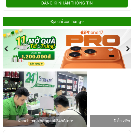
ĐĂNG KÍ NHẬN THÔNG TIN
Địa chỉ còn hàng
Khách mua hàng tại 24hStore
Diễn viên 