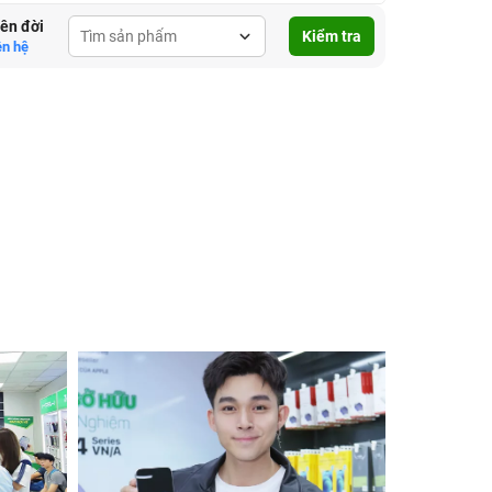
lên đời
Kiểm tra
ên hệ