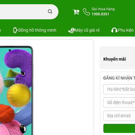
alaxy A51 8GB/256GB
Gọi mua hàng
1900.0351
Xem cấu hình
So sánh
p
Đồng hồ thông minh
Máy cũ giá rẻ
Phụ kiện
Khuyến mãi
ĐĂNG KÍ NHẬN 