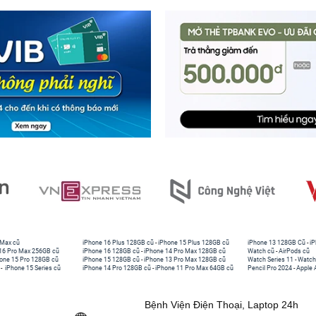
 Max cũ
iPhone 16 Plus 128GB cũ
-
iPhone 15 Plus 128GB cũ
iPhone 13 128GB Cũ
-
iP
16 Pro Max 256GB cũ
iPhone 16 128GB cũ
-
iPhone 14 Pro Max 128GB cũ
Watch cũ
-
AirPods cũ
one 15 Pro 128GB cũ
iPhone 15 128GB cũ
-
iPhone 13 Pro Max 128GB cũ
Watch Series 11
-
Watch
-
iPhone 15 Series cũ
iPhone 14 Pro 128GB cũ
-
iPhone 11 Pro Max 64GB cũ
Pencil Pro 2024
-
Apple 
Bệnh Viện Điện Thoại, Laptop 24h