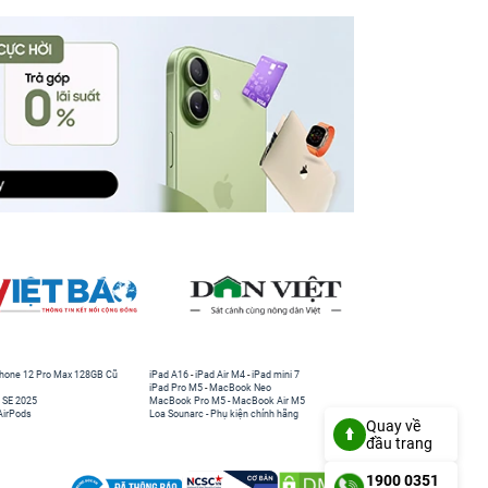
hone 12 Pro Max 128GB Cũ
iPad A16
-
iPad Air M4
-
iPad mini 7
iPad Pro M5
-
MacBook Neo
 SE 2025
MacBook Pro M5
-
MacBook Air M5
AirPods
Loa Sounarc
-
Phụ kiện chính hãng
Quay về
đầu trang
1900 0351