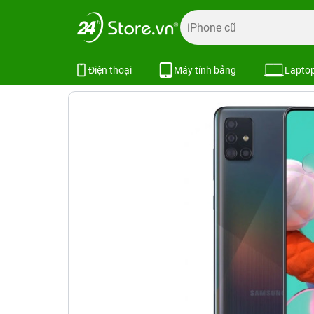
Trang chủ
Điện thoại
Samsung
Galaxy A
Samsung G
Samsung Galaxy A51 8GB/256GB
Điện thoại
Máy tính bảng
Lapto