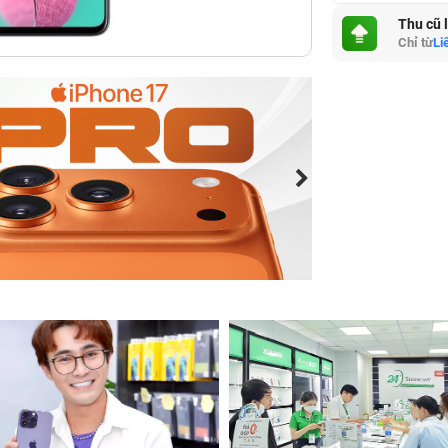
Thu cũ 
Chỉ từ
Li