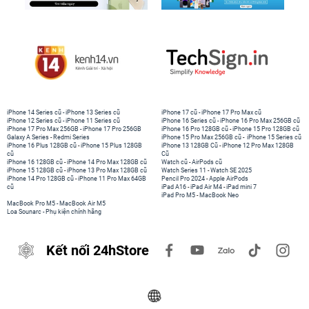
iPhone 14 Series cũ
-
iPhone 13 Series cũ
iPhone 17 cũ
-
iPhone 17 Pro Max cũ
iPhone 12 Series cũ
-
iPhone 11 Series cũ
iPhone 16 Series cũ
-
iPhone 16 Pro Max 256GB cũ
iPhone 17 Pro Max 256GB
-
iPhone 17 Pro 256GB
iPhone 16 Pro 128GB cũ
-
iPhone 15 Pro 128GB cũ
Galaxy A Series
-
Redmi Series
iPhone 15 Pro Max 256GB cũ
-
iPhone 15 Series cũ
iPhone 16 Plus 128GB cũ
-
iPhone 15 Plus 128GB
iPhone 13 128GB Cũ
-
iPhone 12 Pro Max 128GB
cũ
Cũ
iPhone 16 128GB cũ
-
iPhone 14 Pro Max 128GB cũ
Watch cũ
-
AirPods cũ
iPhone 15 128GB cũ
-
iPhone 13 Pro Max 128GB cũ
Watch Series 11
-
Watch SE 2025
iPhone 14 Pro 128GB cũ
-
iPhone 11 Pro Max 64GB
Pencil Pro 2024
-
Apple AirPods
cũ
iPad A16
-
iPad Air M4
-
iPad mini 7
iPad Pro M5
-
MacBook Neo
MacBook Pro M5
-
MacBook Air M5
Loa Sounarc
-
Phụ kiện chính hãng
Kết nối 24hStore