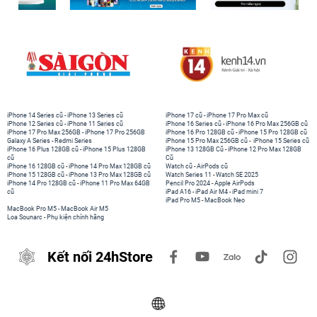
iPhone 14 Series cũ
-
iPhone 13 Series cũ
iPhone 17 cũ
-
iPhone 17 Pro Max cũ
iPhone 12 Series cũ
-
iPhone 11 Series cũ
iPhone 16 Series cũ
-
iPhone 16 Pro Max 256GB cũ
iPhone 17 Pro Max 256GB
-
iPhone 17 Pro 256GB
iPhone 16 Pro 128GB cũ
-
iPhone 15 Pro 128GB cũ
Galaxy A Series
-
Redmi Series
iPhone 15 Pro Max 256GB cũ
-
iPhone 15 Series cũ
iPhone 16 Plus 128GB cũ
-
iPhone 15 Plus 128GB
iPhone 13 128GB Cũ
-
iPhone 12 Pro Max 128GB
cũ
Cũ
iPhone 16 128GB cũ
-
iPhone 14 Pro Max 128GB cũ
Watch cũ
-
AirPods cũ
iPhone 15 128GB cũ
-
iPhone 13 Pro Max 128GB cũ
Watch Series 11
-
Watch SE 2025
iPhone 14 Pro 128GB cũ
-
iPhone 11 Pro Max 64GB
Pencil Pro 2024
-
Apple AirPods
cũ
iPad A16
-
iPad Air M4
-
iPad mini 7
iPad Pro M5
-
MacBook Neo
MacBook Pro M5
-
MacBook Air M5
Loa Sounarc
-
Phụ kiện chính hãng
Kết nối 24hStore