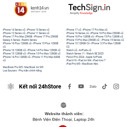
iPhone 14 Series cũ
-
iPhone 13 Series cũ
iPhone 17 cũ
-
iPhone 17 Pro Max cũ
iPhone 12 Series cũ
-
iPhone 11 Series cũ
iPhone 16 Series cũ
-
iPhone 16 Pro Max 256GB cũ
iPhone 17 Pro Max 256GB
-
iPhone 17 Pro 256GB
iPhone 16 Pro 128GB cũ
-
iPhone 15 Pro 128GB cũ
Galaxy A Series
-
Redmi Series
iPhone 15 Pro Max 256GB cũ
-
iPhone 15 Series cũ
iPhone 16 Plus 128GB cũ
-
iPhone 15 Plus 128GB
iPhone 13 128GB Cũ
-
iPhone 12 Pro Max 128GB
cũ
Cũ
iPhone 16 128GB cũ
-
iPhone 14 Pro Max 128GB cũ
Watch cũ
-
AirPods cũ
iPhone 15 128GB cũ
-
iPhone 13 Pro Max 128GB cũ
Watch Series 11
-
Watch SE 2025
iPhone 14 Pro 128GB cũ
-
iPhone 11 Pro Max 64GB
Pencil Pro 2024
-
Apple AirPods
cũ
iPad A16
-
iPad Air M4
-
iPad mini 7
iPad Pro M5
-
MacBook Neo
MacBook Pro M5
-
MacBook Air M5
Loa Sounarc
-
Phụ kiện chính hãng
Kết nối 24hStore
Website thành viên:
Bệnh Viện Điện Thoại, Laptop 24h