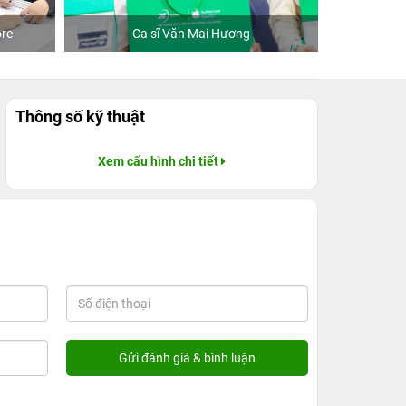
re
Ca sĩ Văn Mai Hương
Khách
Thông số kỹ thuật
Xem cấu hình chi tiết