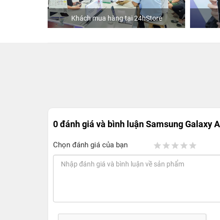
ập
Khách mua hàng tại 24hStore
0 đánh giá và bình luận
Samsung Galaxy 
Chọn đánh giá của bạn