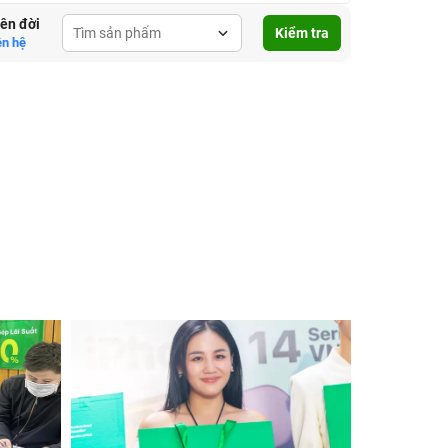
lên đời
Kiểm tra
ên hệ