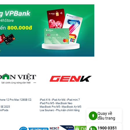
hone 12 Pro Max 128GB Cũ
iPad A16
-
iPad Air M4
-
iPad mini 7
iPad Pro M5
-
MacBook Neo
 SE 2025
MacBook Pro M5
-
MacBook Air M5
AirPods
Loa Sounarc
-
Phụ kiện chính hãng
Quay về
đầu trang
1900 0351