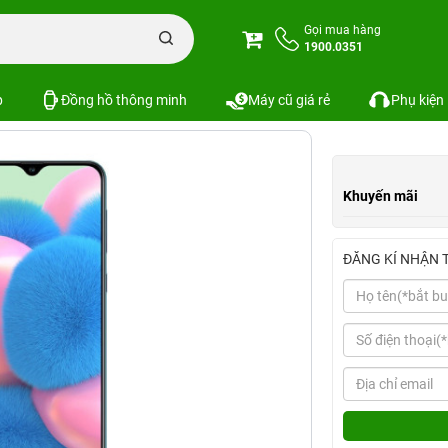
alaxy A30s 4GB/128GB
Gọi mua hàng
1900.0351
Xem cấu hình
So sánh
p
Đồng hồ thông minh
Máy cũ giá rẻ
Phụ kiện
Khuyến mãi
ĐĂNG KÍ NHẬN 