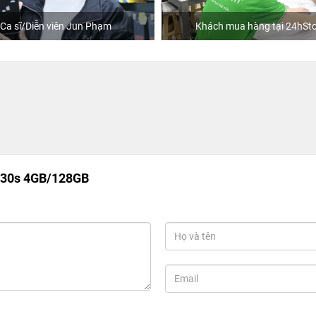
Ca sĩ/Diễn viên Jun Phạm
Khách mua hàng tại 24hSto
A30s 4GB/128GB