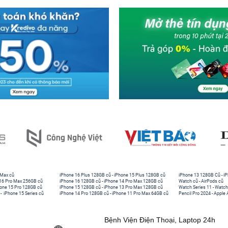
 Max cũ
iPhone 16 Plus 128GB cũ
-
iPhone 15 Plus 128GB cũ
iPhone 13 128GB Cũ
-
iP
16 Pro Max 256GB cũ
iPhone 16 128GB cũ
-
iPhone 14 Pro Max 128GB cũ
Watch cũ
-
AirPods cũ
one 15 Pro 128GB cũ
iPhone 15 128GB cũ
-
iPhone 13 Pro Max 128GB cũ
Watch Series 11
-
Watch
-
iPhone 15 Series cũ
iPhone 14 Pro 128GB cũ
-
iPhone 11 Pro Max 64GB cũ
Pencil Pro 2024
-
Apple 
Bệnh Viện Điện Thoại, Laptop 24h