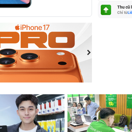
Thu cũ 
Chỉ từ
Li