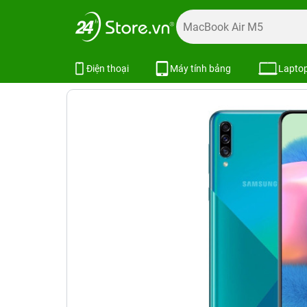
Trang chủ
Điện thoại
Samsung
Galaxy A
Samsung G
Samsung Galaxy A30s 4GB/128GB
Điện thoại
Máy tính bảng
Lapto