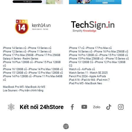
iPhone 14 Series cũ
-
iPhone 13 Series cũ
iPhone 17 cũ
-
iPhone 17 Pro Max cũ
iPhone 12 Series cũ
-
iPhone 11 Series cũ
iPhone 16 Series cũ
-
iPhone 16 Pro Max 256GB cũ
iPhone 17 Pro Max 256GB
-
iPhone 17 Pro 256GB
iPhone 16 Pro 128GB cũ
-
iPhone 15 Pro 128GB cũ
Galaxy A Series
-
Redmi Series
iPhone 15 Pro Max 256GB cũ
-
iPhone 15 Series cũ
iPhone 16 Plus 128GB cũ
-
iPhone 15 Plus 128GB
iPhone 13 128GB Cũ
-
iPhone 12 Pro Max 128GB
cũ
Cũ
iPhone 16 128GB cũ
-
iPhone 14 Pro Max 128GB cũ
Watch cũ
-
AirPods cũ
iPhone 15 128GB cũ
-
iPhone 13 Pro Max 128GB cũ
Watch Series 11
-
Watch SE 2025
iPhone 14 Pro 128GB cũ
-
iPhone 11 Pro Max 64GB
Pencil Pro 2024
-
Apple AirPods
cũ
iPad A16
-
iPad Air M4
-
iPad mini 7
iPad Pro M5
-
MacBook Neo
MacBook Pro M5
-
MacBook Air M5
Loa Sounarc
-
Phụ kiện chính hãng
Kết nối 24hStore