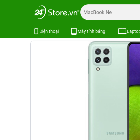
Trang chủ
Điện thoại
Samsung
Galaxy A
Samsung G
Samsung Galaxy A22 4GB/128GB
Điện thoại
Máy tính bảng
Lapto