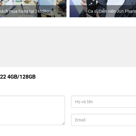
hách mua hàng tại 24hStore
Ca sĩ/Diễn viên Jun Phạm
A22 4GB/128GB