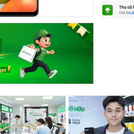
Thu cũ 
Chỉ từ
Li