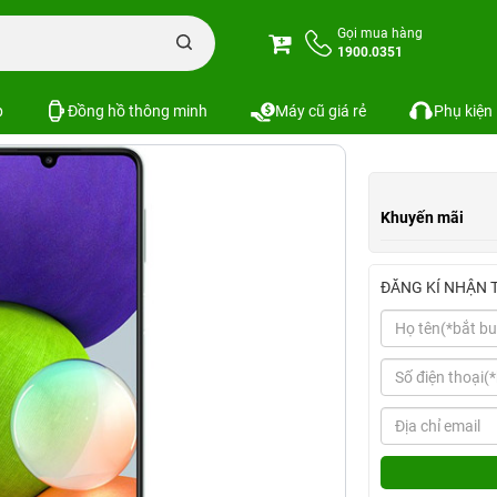
alaxy A22 4GB/128GB
Gọi mua hàng
1900.0351
Xem cấu hình
So sánh
p
Đồng hồ thông minh
Máy cũ giá rẻ
Phụ kiện
Khuyến mãi
ĐĂNG KÍ NHẬN 