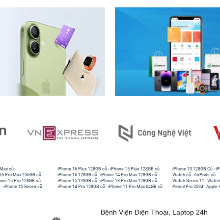
 Max cũ
iPhone 16 Plus 128GB cũ
-
iPhone 15 Plus 128GB cũ
iPhone 13 128GB Cũ
-
iP
16 Pro Max 256GB cũ
iPhone 16 128GB cũ
-
iPhone 14 Pro Max 128GB cũ
Watch cũ
-
AirPods cũ
one 15 Pro 128GB cũ
iPhone 15 128GB cũ
-
iPhone 13 Pro Max 128GB cũ
Watch Series 11
-
Watch
-
iPhone 15 Series cũ
iPhone 14 Pro 128GB cũ
-
iPhone 11 Pro Max 64GB cũ
Pencil Pro 2024
-
Apple 
Bệnh Viện Điện Thoại, Laptop 24h