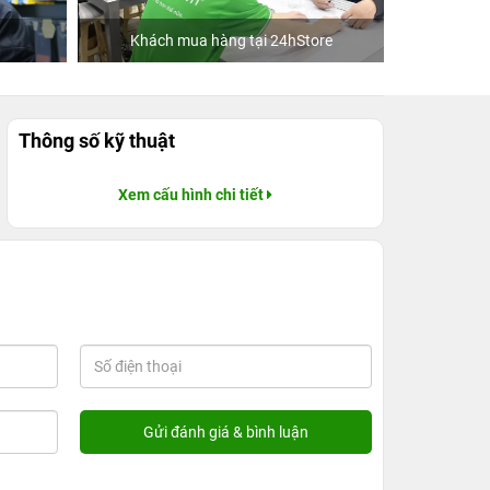
Khách mua hàng tại 24hStore
C
Thông số kỹ thuật
Xem cấu hình chi tiết