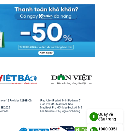
hone 12 Pro Max 128GB Cũ
iPad A16
-
iPad Air M4
-
iPad mini 7
iPad Pro M5
-
MacBook Neo
 SE 2025
MacBook Pro M5
-
MacBook Air M5
AirPods
Loa Sounarc
-
Phụ kiện chính hãng
Quay về
đầu trang
1900 0351