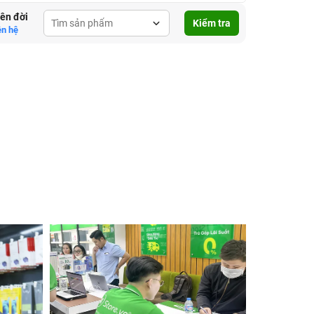
lên đời
Kiểm tra
ên hệ