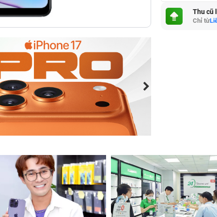
Thu cũ 
Chỉ từ
Li