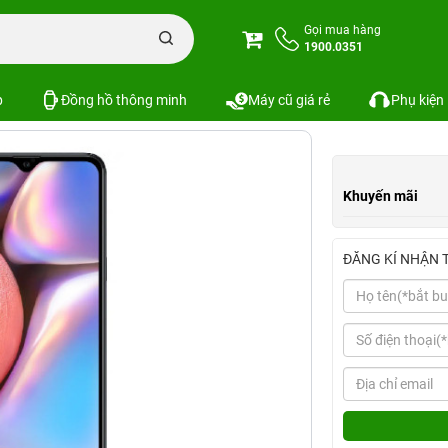
alaxy A10s
Gọi mua hàng
1900.0351
em cấu hình
So sánh
p
Đồng hồ thông minh
Máy cũ giá rẻ
Phụ kiện
Khuyến mãi
ĐĂNG KÍ NHẬN 