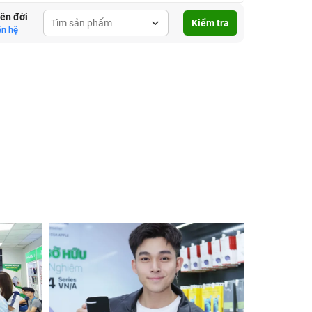
lên đời
Kiểm tra
ên hệ