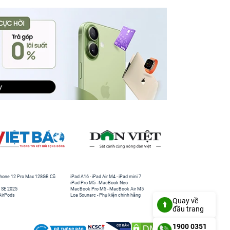
hone 12 Pro Max 128GB Cũ
iPad A16
-
iPad Air M4
-
iPad mini 7
iPad Pro M5
-
MacBook Neo
 SE 2025
MacBook Pro M5
-
MacBook Air M5
AirPods
Loa Sounarc
-
Phụ kiện chính hãng
Quay về
đầu trang
1900 0351