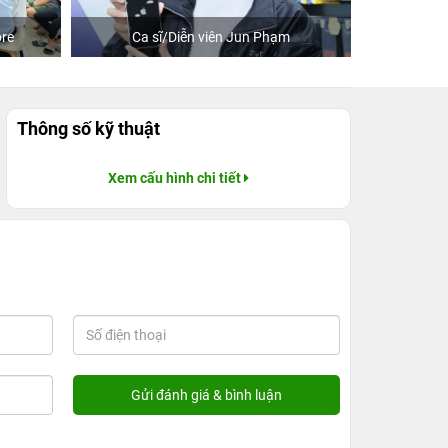
Ca sĩ/Diễn viên Jun Phạm
Khách mua h
Thông số kỹ thuật
Xem cấu hình chi tiết