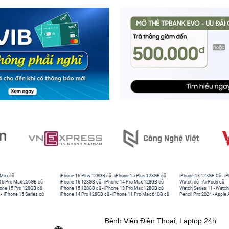
 Max cũ
iPhone 16 Plus 128GB cũ
-
iPhone 15 Plus 128GB cũ
iPhone 13 128GB Cũ
-
iP
16 Pro Max 256GB cũ
iPhone 16 128GB cũ
-
iPhone 14 Pro Max 128GB cũ
Watch cũ
-
AirPods cũ
one 15 Pro 128GB cũ
iPhone 15 128GB cũ
-
iPhone 13 Pro Max 128GB cũ
Watch Series 11
-
Watch
-
iPhone 15 Series cũ
iPhone 14 Pro 128GB cũ
-
iPhone 11 Pro Max 64GB cũ
Pencil Pro 2024
-
Apple 
Bệnh Viện Điện Thoại, Laptop 24h