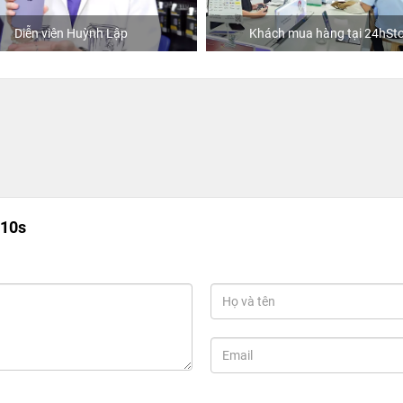
n viên Huỳnh Lập
Khách mua hàng tại 24hStore
A10s