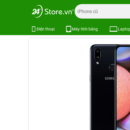
Trang chủ
Điện thoại
Samsung
Galaxy A
Samsung G
Samsung Galaxy A10s
X
Điện thoại
Máy tính bảng
Lapto