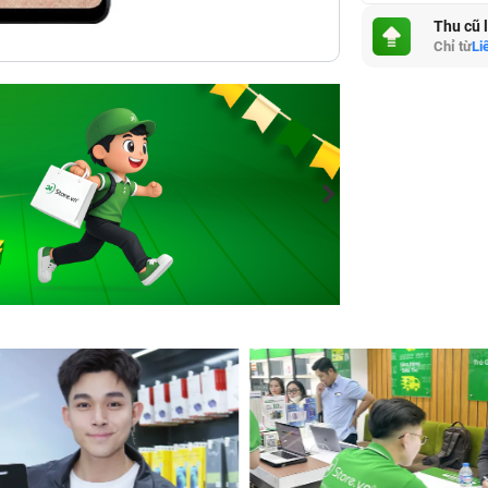
Thu cũ 
Chỉ từ
Li