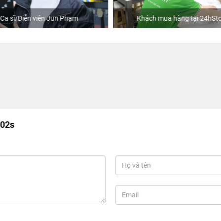
Ca sĩ/Diễn viên Jun Phạm
Khách mua hàng tại 24hSto
A02s