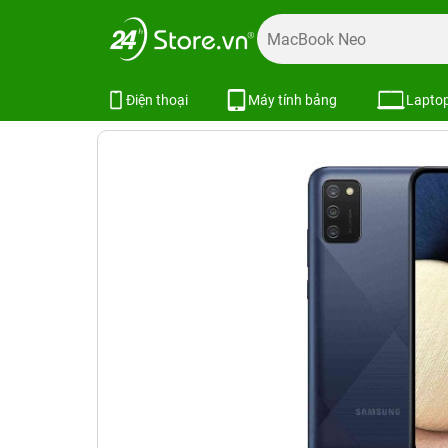
Trang chủ
Điện thoại
Samsung
Galaxy A
Samsung G
Samsung Galaxy A02s
X
Điện thoại
Máy tính bảng
Lapto