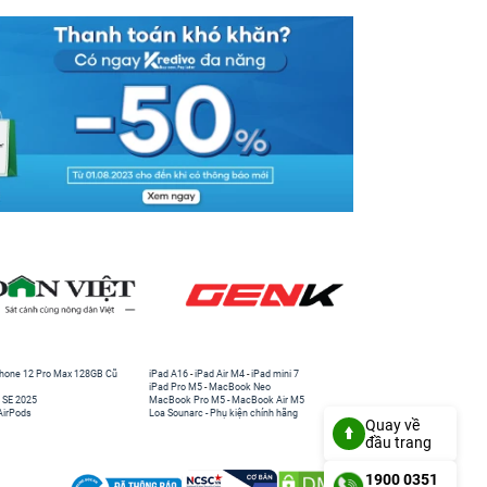
hone 12 Pro Max 128GB Cũ
iPad A16
-
iPad Air M4
-
iPad mini 7
iPad Pro M5
-
MacBook Neo
 SE 2025
MacBook Pro M5
-
MacBook Air M5
AirPods
Loa Sounarc
-
Phụ kiện chính hãng
Quay về
đầu trang
1900 0351