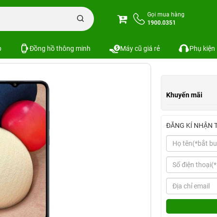
alaxy A02s
Gọi mua hàng
1900.0351
em cấu hình
So sánh
p
Đồng hồ thông minh
Máy cũ giá rẻ
Phụ kiện
Khuyến mãi
ĐĂNG KÍ NHẬN 