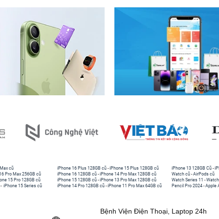
 Max cũ
iPhone 16 Plus 128GB cũ
-
iPhone 15 Plus 128GB cũ
iPhone 13 128GB Cũ
-
iP
16 Pro Max 256GB cũ
iPhone 16 128GB cũ
-
iPhone 14 Pro Max 128GB cũ
Watch cũ
-
AirPods cũ
one 15 Pro 128GB cũ
iPhone 15 128GB cũ
-
iPhone 13 Pro Max 128GB cũ
Watch Series 11
-
Watch
-
iPhone 15 Series cũ
iPhone 14 Pro 128GB cũ
-
iPhone 11 Pro Max 64GB cũ
Pencil Pro 2024
-
Apple 
Bệnh Viện Điện Thoại, Laptop 24h