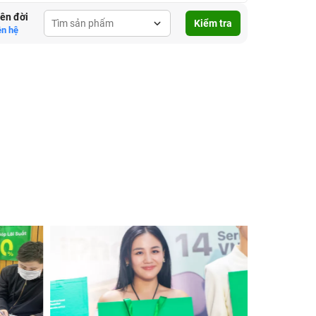
lên đời
Kiểm tra
ên hệ