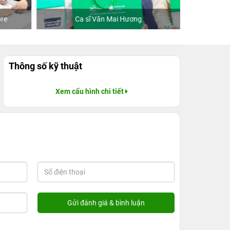
re
Ca sĩ Văn Mai Hương
Khách
Thông số kỹ thuật
Xem cấu hình chi tiết