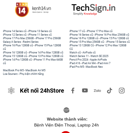
iPhone 14 Series cũ
-
iPhone 13 Series cũ
iPhone 17 cũ
-
iPhone 17 Pro Max cũ
iPhone 12 Series cũ
-
iPhone 11 Series cũ
iPhone 16 Series cũ
-
iPhone 16 Pro Max 256GB cũ
iPhone 17 Pro Max 256GB
-
iPhone 17 Pro 256GB
iPhone 16 Pro 128GB cũ
-
iPhone 15 Pro 128GB cũ
Galaxy A Series
-
Redmi Series
iPhone 15 Pro Max 256GB cũ
-
iPhone 15 Series cũ
iPhone 16 Plus 128GB cũ
-
iPhone 15 Plus 128GB
iPhone 13 128GB Cũ
-
iPhone 12 Pro Max 128GB
cũ
Cũ
iPhone 16 128GB cũ
-
iPhone 14 Pro Max 128GB cũ
Watch cũ
-
AirPods cũ
iPhone 15 128GB cũ
-
iPhone 13 Pro Max 128GB cũ
Watch Series 11
-
Watch SE 2025
iPhone 14 Pro 128GB cũ
-
iPhone 11 Pro Max 64GB
Pencil Pro 2024
-
Apple AirPods
cũ
iPad A16
-
iPad Air M4
-
iPad mini 7
iPad Pro M5
-
MacBook Neo
MacBook Pro M5
-
MacBook Air M5
Loa Sounarc
-
Phụ kiện chính hãng
Kết nối 24hStore
Website thành viên:
Bệnh Viện Điện Thoại, Laptop 24h