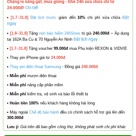
Chẳng lo nắng gắt, mưa giông - Ghé 24h sửa chữa chỉ từ
24.000đ!
Chi tiết
Đặt
•
[1.7–31.8]
Đặt lịch trước
giảm đến
10%
chi phí sửa chữa
ngay
–
•
[1.8–31.8]
Tặng
nón bảo hiểm 24hStore
trị giá
240.000đ
Áp dụng
Đặt lịch ngay
tại 162A Ba Cu & 70 Nguyễn An Ninh
•
[1.7–31.8]
Tặng voucher
99.000đ
mua Phụ kiện REXON & VIDVIE
•
Thay pin iPhone giá từ
24.000đ
•
Thay pin điện thoại Samsung
- Đồng giá
240.000đ
• Miễn phí
mượn điện thoại
• Miễn phí
nâng cấp phần mềm
•
Miễn phí
kiểm tra, vệ sinh và báo lỗi thiết bị
• Hoàn tiền 100%
nếu khách hàng không hài lòng
•
Máy ngoài
Chế độ bảo hành
đều có chính sách hỗ trợ giá lên đến
300.000đ
Lưu ý:
Giá trên đã bao gồm công thợ, không phát sinh chi phí khác