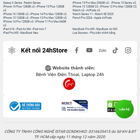
Galaxy A Series
-
Redmi Series
iPhone 15 Pro Max 256GB cũ
-
iPhone 15 Series cũ
iPhone 16 Plus 128GB cũ
-
iPhone 15 Plus 128GB
iPhone 13 128GB Cũ
-
iPhone 12 Pro Max 128GB Cũ
cũ
Watch cũ
-
AirPods cũ
iPhone 16 128GB cũ
-
iPhone 14 Pro Max 128GB cũ
Watch Series 11
-
Watch SE 2025
iPhone 15 128GB cũ
-
iPhone 13 Pro Max 128GB cũ
Pencil Pro 2024
-
Apple AirPods
iPhone 14 Pro 128GB cũ
-
iPhone 11 Pro Max 64GB
cũ
iPad A16
-
iPad Air M4
-
iPad mini 7
MacBook Pro M5
-
MacBook Air M5
iPad Pro M5
-
MacBook Neo
Loa Sounarc
-
Phụ kiện chính hãng
Kết nối 24hStore
Website thành viên:
Bệnh Viện Điện Thoại, Laptop 24h
Liên hệ
CÔNG TY TNHH CÔNG NGHỆ ISTAR GCNDKHKD: 0316635415 do Sở KH & ĐT
TP. HCM cấp ngày 11 tháng 12 năm 2020.