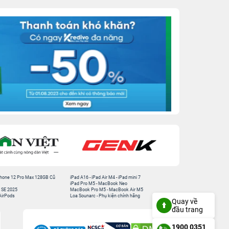
hone 12 Pro Max 128GB Cũ
iPad A16
-
iPad Air M4
-
iPad mini 7
iPad Pro M5
-
MacBook Neo
 SE 2025
MacBook Pro M5
-
MacBook Air M5
AirPods
Loa Sounarc
-
Phụ kiện chính hãng
Quay về
đầu trang
1900 0351