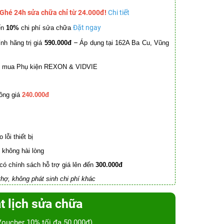
 Ghé 24h sửa chữa chỉ từ 24.000đ!
Chi tiết
Đặt ngay
ến
10%
chi phí sửa chữa
–
nh hãng trị giá
590.000đ
Áp dụng tại 162A Ba Cu, Vũng
mua Phụ kiện REXON & VIDVIE
ồng giá
240.000đ
lỗi thiết bị
không hài lòng
có chính sách hỗ trợ giá lên đến
300.000đ
hợ, không phát sinh chi phí khác
t lịch sửa chữa
Voucher 10% tối đa 50.000đ)