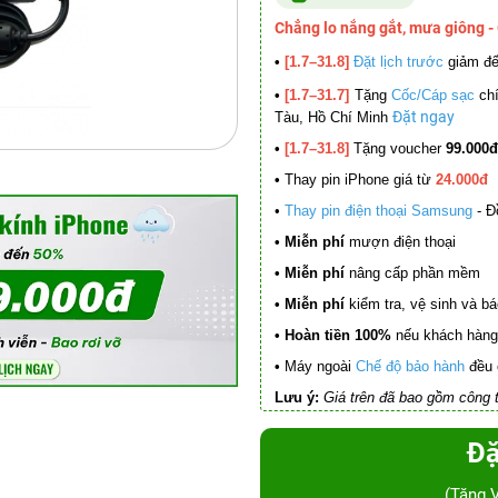
Chẳng lo nắng gắt, mưa giông -
•
[1.7–31.8]
Đặt lịch trước
giảm đ
•
[1.7–31.7]
Tặng
Cốc/Cáp sạc
chí
Đặt ngay
Tàu, Hồ Chí Minh
•
[1.7–31.8]
Tặng voucher
99.000đ
•
Thay pin iPhone giá từ
24.000đ
•
Thay pin điện thoại Samsung
- Đ
• Miễn phí
mượn điện thoại
• Miễn phí
nâng cấp phần mềm
•
Miễn phí
kiểm tra, vệ sinh và báo 
• Hoàn tiền 100%
nếu khách hàng 
•
Máy ngoài
Chế độ bảo hành
đều 
Lưu ý:
Giá trên đã bao gồm công t
Đặ
(Tặng 