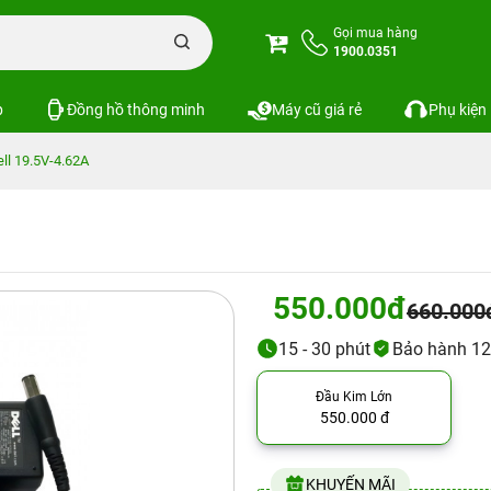
Gọi mua hàng
1900.0351
p
Đồng hồ thông minh
Máy cũ giá rẻ
Phụ kiện
ll 19.5V-4.62A
550.000đ
660.000
15 - 30 phút
Bảo hành 12
Đầu Kim Lớn
550.000 đ
KHUYẾN MÃI