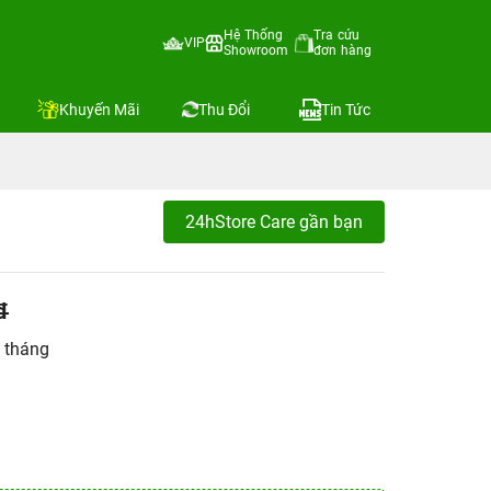
Hệ Thống
Tra cứu
VIP
Showroom
đơn hàng
Khuyến Mãi
Thu Đổi
Tin Tức
24hStore Care gần bạn
đ
 tháng