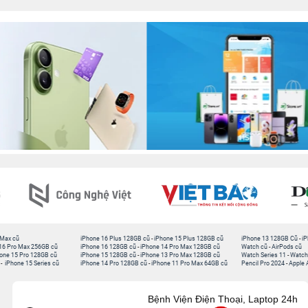
 Max cũ
iPhone 16 Plus 128GB cũ
-
iPhone 15 Plus 128GB cũ
iPhone 13 128GB Cũ
-
iP
16 Pro Max 256GB cũ
iPhone 16 128GB cũ
-
iPhone 14 Pro Max 128GB cũ
Watch cũ
-
AirPods cũ
one 15 Pro 128GB cũ
iPhone 15 128GB cũ
-
iPhone 13 Pro Max 128GB cũ
Watch Series 11
-
Watch
-
iPhone 15 Series cũ
iPhone 14 Pro 128GB cũ
-
iPhone 11 Pro Max 64GB cũ
Pencil Pro 2024
-
Apple 
Bệnh Viện Điện Thoại, Laptop 24h