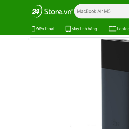
Trang chủ
Phụ kiện
Pin dự phòng
Sạc dự phòng ZMI M
Sạc dự phòng ZMI MF885 10.000 m
Điện thoại
Máy tính bảng
Lapto