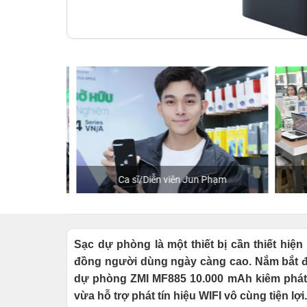
hStore
Ca sĩ/Diễn viên Jun Phạm
K
Sạc dự phòng là một thiết bị cần thiết hiệ
đồng người dùng ngày càng cao. Nắm bắt đ
dự phòng ZMI MF885 10.000 mAh kiêm phát W
vừa hỗ trợ phát tín hiệu WIFI vô cùng tiện lợi.