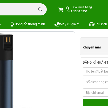
F885 10.000 mAh kiêm phát WIFI 4G
Gọi mua hàng
1900.0351
Ah kiêm phát WIFI 4G
Xem cấu hình
SKU:
p
Đồng hồ thông minh
Máy cũ giá rẻ
Phụ kiện
Khuyến mãi
ĐĂNG KÍ NHẬN 