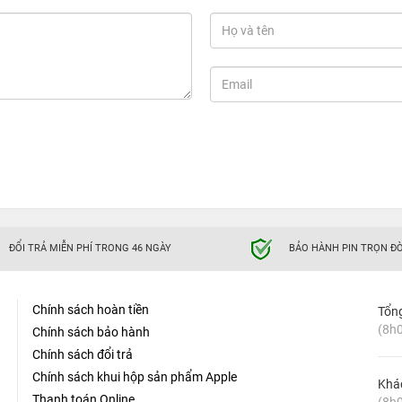
ĐỔI TRẢ MIỄN PHÍ TRONG 46 NGÀY
BẢO HÀNH PIN TRỌN ĐỜ
Chính sách hoàn tiền
Tổn
885 10.000 mAh kiêm phát WIFI 4G
(8h0
Chính sách bảo hành
Chính sách đổi trả
àu đen nhám thời trang cùng chất liệu hợp kim được xử lý bởi
Chính sách khui hộp sản phẩm Apple
ên thiết bị này sẽ giữ được độ mới nhất định dù là trải qua
Khá
Thanh toán Online
(8h0