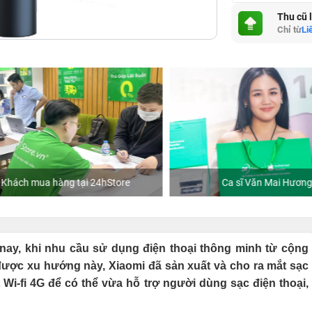
Thu cũ 
Chỉ từ
Li
hách mua hàng tại 24hStore
Ca sĩ Văn Mai Hương
n nay, khi nhu cầu sử dụng điện thoại thông minh từ cộng
ược xu hướng này, Xiaomi đã sản xuất và cho ra mắt sạc
i-fi 4G để có thể vừa hỗ trợ người dùng sạc điện thoại,