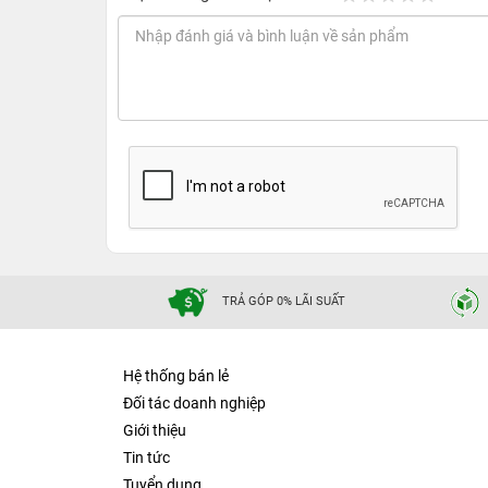
TRẢ GÓP 0% LÃI SUẤT
Hệ thống bán lẻ
Tổng quan về sạc dự phòng ZMI MF
Đối tác doanh nghiệp
Giới thiệu
Mang thiết kế nguyên khối đầy sang trọng với m
Tin tức
công nghệ Anodize chống bám vân tay, mồ hôi n
Tuyển dụng