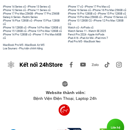
iPhone 14 Series cũ
-
iPhone 13 Series cũ
iPhone 17 cũ
-
iPhone 17 Pro Max cũ
iPhone 12 Series cũ
-
iPhone 11 Series cũ
iPhone 16 Series cũ
-
iPhone 16 Pro Max 256GB cũ
iPhone 17 Pro Max 256GB
-
iPhone 17 Pro 256GB
iPhone 16 Pro 128GB cũ
-
iPhone 15 Pro 128GB cũ
Galaxy A Series
-
Redmi Series
iPhone 15 Pro Max 256GB cũ
-
iPhone 15 Series cũ
iPhone 16 Plus 128GB cũ
-
iPhone 15 Plus 128GB
iPhone 13 128GB Cũ
-
iPhone 12 Pro Max 128GB
cũ
Cũ
iPhone 16 128GB cũ
-
iPhone 14 Pro Max 128GB cũ
Watch cũ
-
AirPods cũ
iPhone 15 128GB cũ
-
iPhone 13 Pro Max 128GB cũ
Watch Series 11
-
Watch SE 2025
iPhone 14 Pro 128GB cũ
-
iPhone 11 Pro Max 64GB
Pencil Pro 2024
-
Apple AirPods
cũ
iPad A16
-
iPad Air M4
-
iPad mini 7
iPad Pro M5
-
MacBook Neo
MacBook Pro M5
-
MacBook Air M5
Loa Sounarc
-
Phụ kiện chính hãng
Kết nối 24hStore
Website thành viên:
Bệnh Viện Điện Thoại, Laptop 24h
Liên hệ