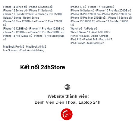
iPhone 14 Series cũ
-
iPhone 13 Series cũ
iPhone 17 cũ
-
iPhone 17 Pro Max cũ
iPhone 12 Series cũ
-
iPhone 11 Series cũ
iPhone 16 Series cũ
-
iPhone 16 Pro Max 256GB cũ
iPhone 17 Pro Max 256GB
-
iPhone 17 Pro 256GB
iPhone 16 Pro 128GB cũ
-
iPhone 15 Pro 128GB cũ
Galaxy A Series
-
Redmi Series
iPhone 15 Pro Max 256GB cũ
-
iPhone 15 Series cũ
iPhone 16 Plus 128GB cũ
-
iPhone 15 Plus 128GB
iPhone 13 128GB Cũ
-
iPhone 12 Pro Max 128GB
cũ
Cũ
iPhone 16 128GB cũ
-
iPhone 14 Pro Max 128GB cũ
Watch cũ
-
AirPods cũ
iPhone 15 128GB cũ
-
iPhone 13 Pro Max 128GB cũ
Watch Series 11
-
Watch SE 2025
iPhone 14 Pro 128GB cũ
-
iPhone 11 Pro Max 64GB
Pencil Pro 2024
-
Apple AirPods
cũ
iPad A16
-
iPad Air M4
-
iPad mini 7
iPad Pro M5
-
MacBook Neo
MacBook Pro M5
-
MacBook Air M5
Loa Sounarc
-
Phụ kiện chính hãng
Kết nối 24hStore
Website thành viên:
Bệnh Viện Điện Thoại, Laptop 24h