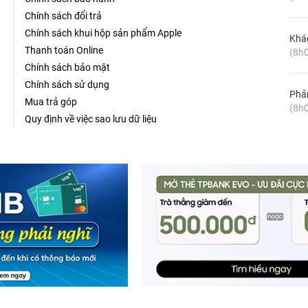
izer 10.000mAh /3.7V Li-Polymer-UE10054BK
Chính sách đổi trả
u sử dụng cho nhiều thiết bị. Nhờ dung lượng lớn như vậy
Chính sách khui hộp sản phẩm Apple
Khá
 tiêu chuẩn. chiếc phụ kiện này cho lên đến 3 lần sạc, khoảng
Thanh toán Online
(8h0
 USB-A output tiện dụng giúp sạc cùng lúc 2 thiết bị, rất tiện
Chính sách bảo mật
 cổng Inputs gồm sạc nhanh USB-C và Micro USB giúp người
Chính sách sử dụng
Phản
Mua trả góp
(8h0
Quy định về việc sao lưu dữ liệu