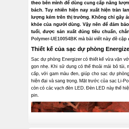
theo bên mình để dùng cung cấp năng lượng
bách. Tuy nhiên hiện nay xuất hiện tràn l
lượng kém trên thị trường. Không chỉ gây ả
khỏe của người dùng. Vậy nên để đảm bảo
tuổi, được sản xuất đúng tiêu chuẩn, ch
Polymer-UE10054BK mà bài viết này đề cập 
Thiết kế của sạc dự phòng Energize
Sạc dự phòng Energizer có thiết kế vừa vặn vớ
gọn nhẹ. Khi sử dụng có thể thoải mái bỏ túi,
cấp, với gam màu đen, giúp cho sạc dự phòn
hiện đại và sang trọng. Mặt trước của sạc Li-
còn có các vạch đèn LED. Đèn LED này thể hiện
pin.