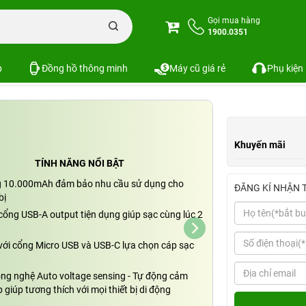
izer 10.000mAh /3.7V Li-Polymer-UE10054BK
Gọi mua hàng
1900.0351
h /3.7V Li-Polymer-UE10054BK
SKU:
p
Đồng hồ thông minh
Máy cũ giá rẻ
Phụ kiện
Khuyến mãi
TÍNH NĂNG NỔI BẬT
g 10.000mAh đảm bảo nhu cầu sử dụng cho
ĐĂNG KÍ NHẬN 
bị
cổng USB-A output tiện dụng giúp sạc cùng lúc 2
 với cổng Micro USB và USB-C lựa chọn cáp sạc
ông nghệ Auto voltage sensing - Tự động cảm
p giúp tương thích với mọi thiết bị di động