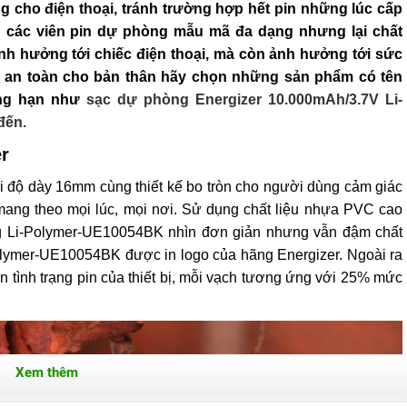
 cho điện thoại, tránh trường hợp hết pin những lúc cấp
an các viên pin dự phòng mẫu mã đa dạng nhưng lại chất
nh hưởng tới chiếc điện thoại, mà còn ảnh hưởng tới sức
 an toàn cho bản thân hãy chọn những sản phẩm có tên
ẳng hạn như
sạc dự phòng Energizer 10.000mAh/3.7V Li-
đến.
r
i độ dày 16mm cùng thiết kế bo tròn cho người dùng cảm giác
 mang theo mọi lúc, mọi nơi.
Sử dụng chất liệu nhựa PVC cao
g Li-Polymer-UE10054BK nhìn đơn giản nhưng vẫn đậm chất
Polymer-UE10054BK được in logo của hãng Energizer. Ngoài ra
 tình trạng pin của thiết bị, mỗi vạch tương ứng với 25% mức
Xem thêm