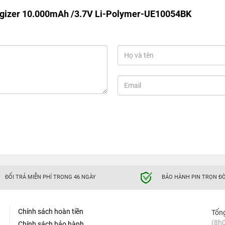
rgizer 10.000mAh /3.7V Li-Polymer-UE10054BK
ĐỔI TRẢ MIỄN PHÍ TRONG 46 NGÀY
BẢO HÀNH PIN TRỌN ĐỜ
Chính sách hoàn tiền
Tổn
(8h0
Chính sách bảo hành