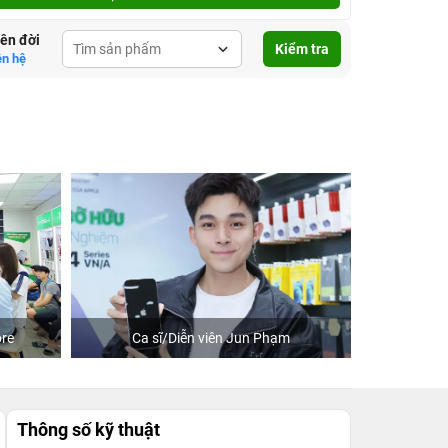
lên đời
Kiểm tra
ên hệ
Ca sĩ/Diễn viên Jun Phạm
Khách mua hàng tại
Thông số kỹ thuật