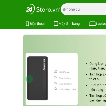
Trang chủ
Phụ kiện
Pin dự phòng
Sạc dự phòng Energ
Sạc dự phòng Energizer 10.000mA
Xem cấu hình
So sánh
Điện thoại
Máy tính bảng
Lapto
Dung lượn
nhiều thiết 
Tích hợp 2 
thiết bị
Dual Input
tiện dụng
Tích hợp c
biến điện á