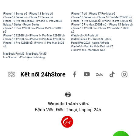
iPhone 14 Series cũ
-
iPhone 13 Series cũ
iPhone 17 cũ
-
iPhone 17 Pro Max cũ
iPhone 12 Series cũ
-
iPhone 11 Series cũ
iPhone 16 Series cũ
-
iPhone 16 Pro Max 256GB cũ
iPhone 17 Pro Max 256GB
-
iPhone 17 Pro 256GB
iPhone 16 Pro 128GB cũ
-
iPhone 15 Pro 128GB cũ
Galaxy A Series
-
Redmi Series
iPhone 15 Pro Max 256GB cũ
-
iPhone 15 Series cũ
iPhone 16 Plus 128GB cũ
-
iPhone 15 Plus 128GB
iPhone 13 128GB Cũ
-
iPhone 12 Pro Max 128GB
cũ
Cũ
iPhone 16 128GB cũ
-
iPhone 14 Pro Max 128GB cũ
Watch cũ
-
AirPods cũ
iPhone 15 128GB cũ
-
iPhone 13 Pro Max 128GB cũ
Watch Series 11
-
Watch SE 2025
iPhone 14 Pro 128GB cũ
-
iPhone 11 Pro Max 64GB
Pencil Pro 2024
-
Apple AirPods
cũ
iPad A16
-
iPad Air M4
-
iPad mini 7
iPad Pro M5
-
MacBook Neo
MacBook Pro M5
-
MacBook Air M5
Loa Sounarc
-
Phụ kiện chính hãng
Kết nối 24hStore
Website thành viên:
Bệnh Viện Điện Thoại, Laptop 24h