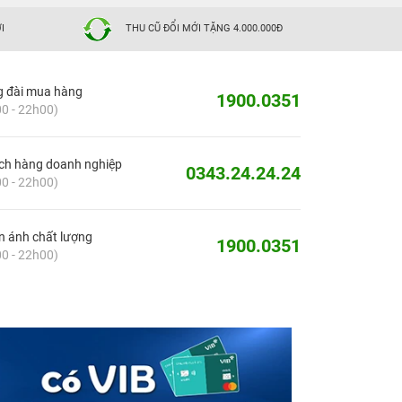
I
THU CŨ ĐỔI MỚI TẶNG 4.000.000Đ
g đài mua hàng
1900.0351
0 - 22h00)
ch hàng doanh nghiệp
0343.24.24.24
0 - 22h00)
 ánh chất lượng
1900.0351
0 - 22h00)