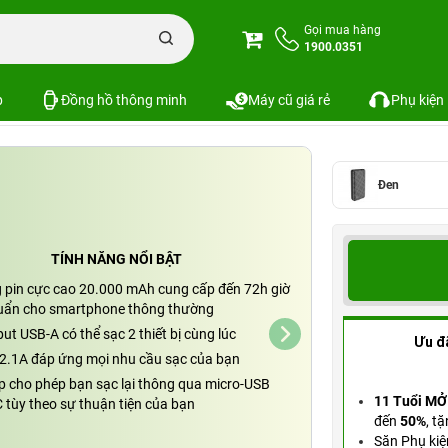
ite 20.000mAh /3.7V Li-Polymer - 9PL20K03
Gọi mua hàng
1900.0351
/3.7V Li-Polymer - 9PL20K03
SKU: PKS-8524
p
Đồng hồ thông minh
Máy cũ giá rẻ
Phụ kiện
Đen
TÍNH NĂNG NỔI BẬT
 pin cực cao 20.000 mAh cung cấp đến 72h giờ
huẩn cho smartphone thông thường
ut USB-A có thể sạc 2 thiết bị cùng lúc
Ưu đ
2.1A đáp ứng mọi nhu cầu sạc của bạn
p cho phép bạn sạc lại thông qua micro-USB
11 Tuổi MỞ
 tùy theo sự thuận tiện của bạn
đến
50%
,
tặ
Săn Phụ kiệ