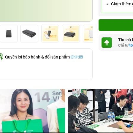
Giảm thêm đ
Thu cũ 
Chỉ từ
45
Quyền lợi bảo hành & đổi sản phẩm
Chi tiết