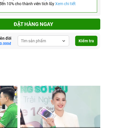
ến 10% cho thành viên tích lũy
Xem chi tiết
ĐẶT HÀNG NGAY
lên đời
Kiểm tra
0.000đ