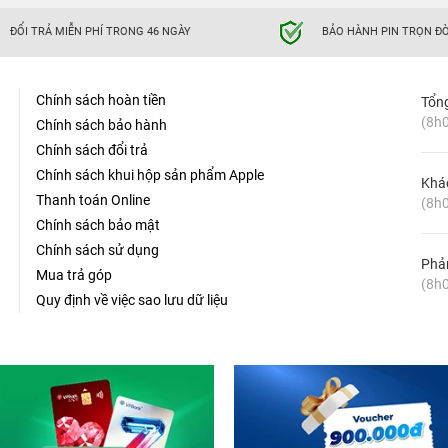
ải mái, thẩm mỹ.
ĐỔI TRẢ MIỄN PHÍ TRONG 46 NGÀY
BẢO HÀNH PIN TRỌN ĐỜ
tay, chống trơn trượt, đồng thời tạo điểm nhấn thẩm mỹ.
 nhiều phong cách.
Chính sách hoàn tiền
Tổn
 theo dõi dung lượng pin còn lại một cách trực quan.
(8h0
Chính sách bảo hành
Chính sách đổi trả
Chính sách khui hộp sản phẩm Apple
Khá
Thanh toán Online
(8h0
Chính sách bảo mật
Chính sách sử dụng
Phản
Mua trả góp
(8h0
Quy định về việc sao lưu dữ liệu