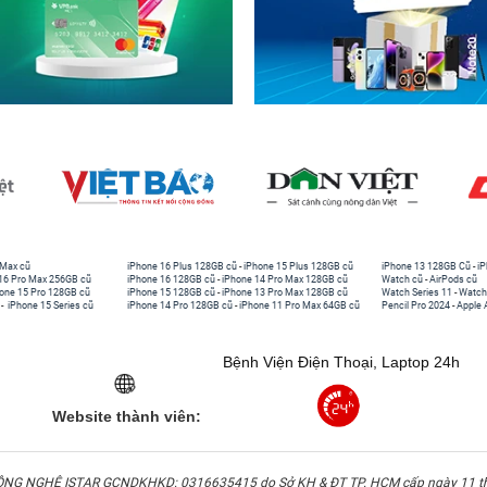
 Max cũ
iPhone 16 Plus 128GB cũ
-
iPhone 15 Plus 128GB cũ
iPhone 13 128GB Cũ
-
iP
16 Pro Max 256GB cũ
iPhone 16 128GB cũ
-
iPhone 14 Pro Max 128GB cũ
Watch cũ
-
AirPods cũ
one 15 Pro 128GB cũ
iPhone 15 128GB cũ
-
iPhone 13 Pro Max 128GB cũ
Watch Series 11
-
Watch
-
iPhone 15 Series cũ
iPhone 14 Pro 128GB cũ
-
iPhone 11 Pro Max 64GB cũ
Pencil Pro 2024
-
Apple 
Bệnh Viện Điện Thoại, Laptop 24h
Website thành viên:
G NGHỆ ISTAR GCNDKHKD: 0316635415 do Sở KH & ĐT TP. HCM cấp ngày 11 t