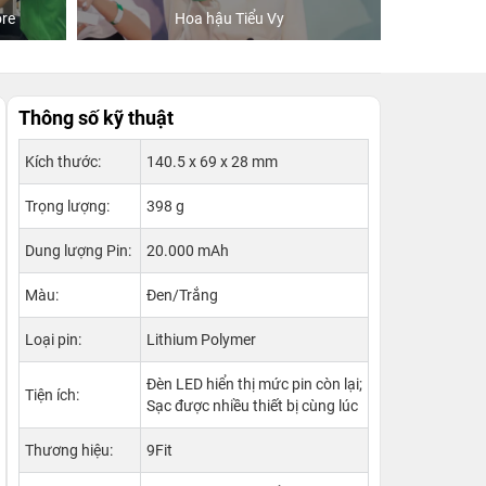
re
Hoa hậu Tiểu Vy
Khách
Thông số kỹ thuật
Kích thước:
140.5 x 69 x 28 mm
Trọng lượng:
398 g
Dung lượng Pin:
20.000 mAh
Màu:
Đen/Trắng
Loại pin:
Lithium Polymer
Đèn LED hiển thị mức pin còn lại;
Tiện ích:
Sạc được nhiều thiết bị cùng lúc
Thương hiệu:
9Fit