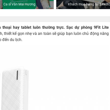
Ca sĩ Văn Mai Hương
Khách mua hàng tại 24hSto
n thoại hay tablet luôn thường trực. Sạc dự phòng 9Fit Lite
nh, thiết kế gọn nhẹ và an toàn sẽ giúp bạn luôn chủ động năng
o đến du lịch.