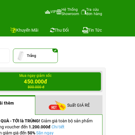
Hệ Thống
Tra cứu
VIP
Showroom
đơn hàng
Địa chỉ còn hàng
Khuyến Mãi
Thu Đổi
Tin Tức
Trắng
Mua ngay giảm sốc
450.000đ
800.000 đ
ãi thêm
Suất GIÁ RẺ
 QUÀ - TỚI là TRÚNG!
Giảm giá toàn bộ sản phẩm
ng voucher đến
1.200.000đ
Chi tiết
n giảm giá đến
50%
Săn ngay