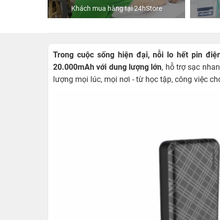
Phạm
Khách mua hàng tại 24hStore
Trong cuộc sống hiện đại, nỗi lo hết pin điệ
20.000mAh với dung lượng lớn
, hỗ trợ sạc nha
lượng mọi lúc, mọi nơi - từ học tập, công việc ch