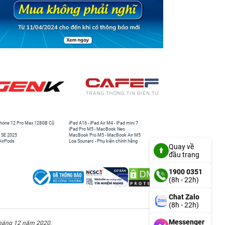
hone 12 Pro Max 128GB Cũ
iPad A16
-
iPad Air M4
-
iPad mini 7
iPad Pro M5
-
MacBook Neo
 SE 2025
MacBook Pro M5
-
MacBook Air M5
AirPods
Loa Sounarc
-
Phụ kiện chính hãng
Quay về
đầu trang
1900 0351
(8h - 22h)
Chat Zalo
(8h - 22h)
Messenger
háng 12 năm 2020.