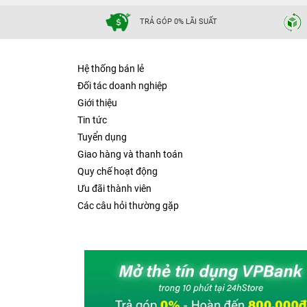
Thiết kế bo tròn
: Mang lại cảm giác cầm tho
TRẢ GÓP 0% LÃI SUẤT
Thiết kế vân nổi tinh xảo
: Giúp tăng độ bám 
Màu sắc trung tính
: Đen hoặc trắng, phù hợp
Hệ thống bán lẻ
Đèn LED hiển thị số
: Giúp người dùng dễ dàng
Đối tác doanh nghiệp
Giới thiệu
Tin tức
Tuyển dụng
Giao hàng và thanh toán
Quy chế hoạt động
Ưu đãi thành viên
Các câu hỏi thường gặp