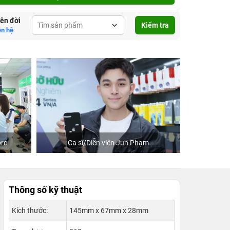
lên đời
Kiểm tra
ên hệ
re
Ca sĩ/Diễn viên Jun Phạm
Khách
Thông số kỹ thuật
Kích thước:
145mm x 67mm x 28mm