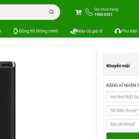
00mAh Xiaomi Gen 3 màu đen PLM07ZM
Gọi mua hàng
1900.0351
Gen 3 màu đen PLM07ZM
1 đánh giá
SKU:
p
Đồng hồ thông minh
Máy cũ giá rẻ
Phụ kiện
Khuyến mãi
ĐĂNG KÍ NHẬN 