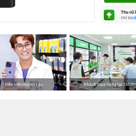
Thu cũ 
Chỉ từ
Li
Diễn viên Huỳnh Lập
Khách mua hàng tại 24hSto