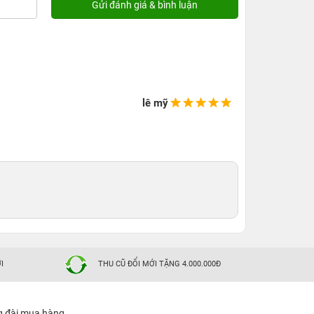
lê mỹ
I
THU CŨ ĐỔI MỚI TẶNG 4.000.000Đ
g đài mua hàng