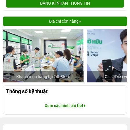
ĐĂNG KÍ NHẬN THÔNG TIN
Địa chỉ còn hàng
 tại 24hStore
Ca sĩ/Diễn viên Jun Phạm
Thông số kỹ thuật
Xem cấu hình chi tiết