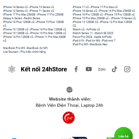
iPhone 14 Series cũ
-
iPhone 13 Series cũ
iPhone 17 cũ
-
iPhone 17 Pro Max cũ
iPhone 12 Series cũ
-
iPhone 11 Series cũ
iPhone 16 Series cũ
-
iPhone 16 Pro Max 256GB cũ
iPhone 17 Pro Max 256GB
-
iPhone 17 Pro 256GB
iPhone 16 Pro 128GB cũ
-
iPhone 15 Pro 128GB cũ
Galaxy A Series
-
Redmi Series
iPhone 15 Pro Max 256GB cũ
-
iPhone 15 Series cũ
iPhone 16 Plus 128GB cũ
-
iPhone 15 Plus 128GB
iPhone 13 128GB Cũ
-
iPhone 12 Pro Max 128GB
cũ
Cũ
iPhone 16 128GB cũ
-
iPhone 14 Pro Max 128GB cũ
Watch cũ
-
AirPods cũ
iPhone 15 128GB cũ
-
iPhone 13 Pro Max 128GB cũ
Watch Series 11
-
Watch SE 2025
iPhone 14 Pro 128GB cũ
-
iPhone 11 Pro Max 64GB
Pencil Pro 2024
-
Apple AirPods
cũ
iPad A16
-
iPad Air M4
-
iPad mini 7
iPad Pro M5
-
MacBook Neo
MacBook Pro M5
-
MacBook Air M5
Loa Sounarc
-
Phụ kiện chính hãng
Kết nối 24hStore
Website thành viên:
Bệnh Viện Điện Thoại, Laptop 24h
Liên hệ