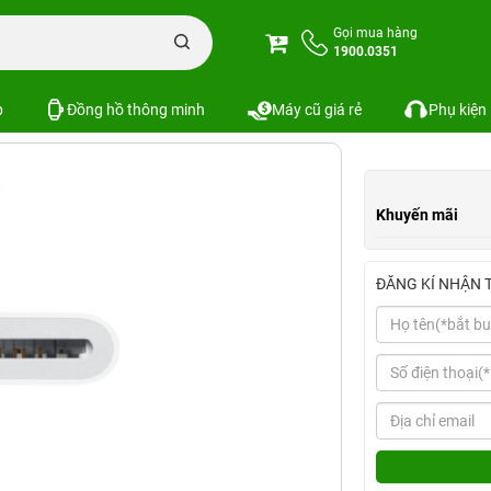
ọc thẻ USB-C sang SD | Chính hãng Apple Việt Nam
Gọi mua hàng
1900.0351
 hãng Apple Việt Nam
Xem cấu hình
SKU:
p
Đồng hồ thông minh
Máy cũ giá rẻ
Phụ kiện
Khuyến mãi
ĐĂNG KÍ NHẬN 