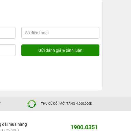
I
THU CŨ ĐỔI MỚI TẶNG 4.000.000Đ
g đài mua hàng
1900.0351
0 - 22h00)