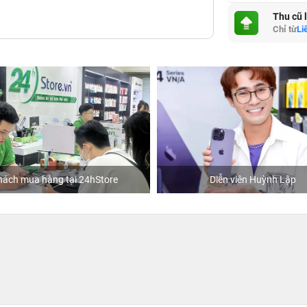
Thu cũ 
Chỉ từ
Li
hách mua hàng tại 24hStore
Diễn viên Huỳnh Lập