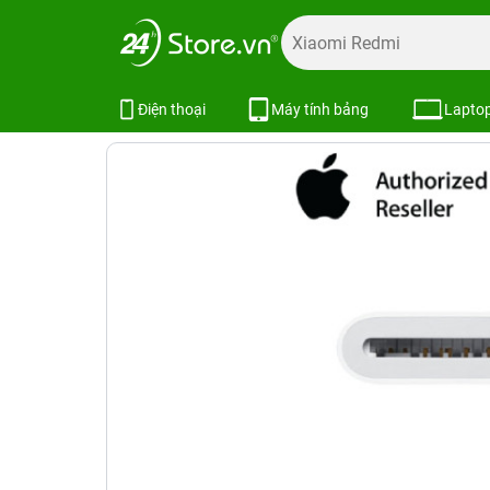
Trang chủ
Phụ kiện
Phụ kiện Apple
Sạc Apple
Đầu đ
Đầu đọc thẻ USB-C sang SD | Chính
Điện thoại
Máy tính bảng
Lapto