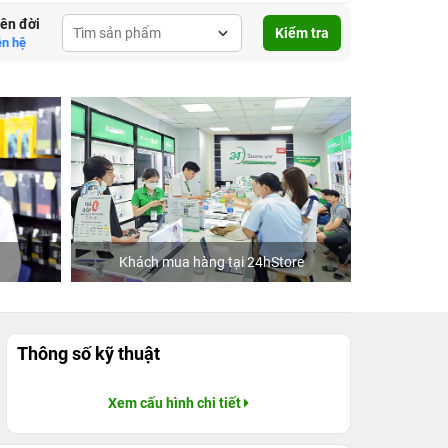
lên đời
Kiểm tra
ên hệ
Khách mua hàng tại 24hStore
Ca 
Thông số kỹ thuật
Xem cấu hình chi tiết