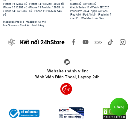
cũ
Cũ
iPhone 16 128GB cũ
-
iPhone 14 Pro Max 128GB cũ
Watch cũ
-
AirPods cũ
iPhone 15 128GB cũ
-
iPhone 13 Pro Max 128GB cũ
Watch Series 11
-
Watch SE 2025
iPhone 14 Pro 128GB cũ
-
iPhone 11 Pro Max 64GB
Pencil Pro 2024
-
Apple AirPods
cũ
iPad A16
-
iPad Air M4
-
iPad mini 7
iPad Pro M5
-
MacBook Neo
MacBook Pro M5
-
MacBook Air M5
Loa Sounarc
-
Phụ kiện chính hãng
Kết nối 24hStore
Website thành viên:
Bệnh Viện Điện Thoại, Laptop 24h
Liên hệ