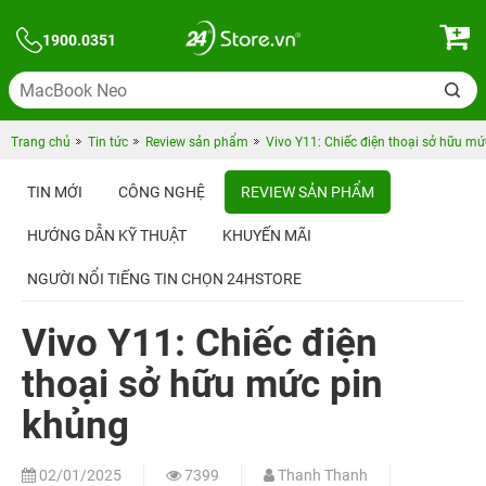
1900.0351
Trang chủ
Tin tức
Review sản phẩm
Vivo Y11: Chiếc điện thoại sở hữu mứ
TIN MỚI
CÔNG NGHỆ
REVIEW SẢN PHẨM
HƯỚNG DẪN KỸ THUẬT
KHUYẾN MÃI
NGƯỜI NỔI TIẾNG TIN CHỌN 24HSTORE
Vivo Y11: Chiếc điện
thoại sở hữu mức pin
khủng
02/01/2025
7399
Thanh Thanh