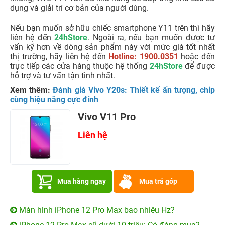
Với những bạn hay dùng điện thoại cho công việc thì đây
sẽ là lựa chọn tốt khi không còn lo lắng điện thoại hết pin.
Tuy nhiên, với một chiếc điện thoại lớn như vậy nhưng
smartphone Y11 lại không được nhà sản xuất trang bị
cho hỗ trợ sạc nhanh và người dùng phải mất một thời
gian dài để sạc.
Nhận định
Với mức giá tầm trung thì Y11 được đánh giá là một thiết
bị nên được sở hữu. Với thiết kế trẻ trung, cấu hình máy
đủ dùng, camera kép xóa phông và kèm theo một viên pin
khủng, Vivo Y11 vẫn đủ khả năng để đáp ứng nhu cầu sử
dụng và giải trí cơ bản của người dùng.
Nếu bạn muốn sở hữu chiếc smartphone Y11 trên thì hãy
liên hệ đến
24hStore
. Ngoài ra, nếu bạn muốn được tư
vấn kỹ hơn về dòng sản phẩm này với mức giá tốt nhất
thị trường, hãy liên hệ đến
Hotline: 1900.0351
hoặc đến
trực tiếp các cửa hàng thuộc hệ thống
24hStore
để được
hỗ trợ và tư vấn tận tình nhất.
Xem thêm:
Đánh giá Vivo Y20s: Thiết kế ấn tượng, chip