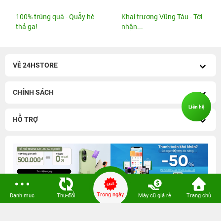
KHUYẾN MẠI
11 Tuổi MỞ QUÀ - TỚI là
100% có quà - Tựu trường
TRÚNG
quá đã!
Liên hệ
100% trúng quà - Quẫy hè
Khai trương Vũng Tàu - Tới
thả ga!
nhận...
VỀ 24HSTORE
Trong ngày
Danh mục
Thu-đổi
Máy cũ giá rẻ
Trang chủ
CHÍNH SÁCH