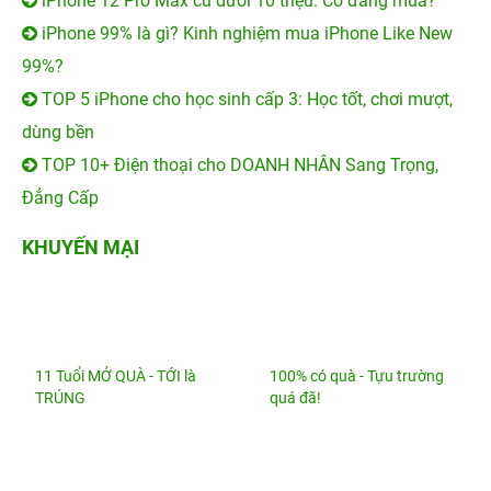
cùng hiệu năng cực đỉnh
Vivo V11 Pro
Liên hệ
Mua hàng ngay
Mua trả góp
Màn hình iPhone 12 Pro Max bao nhiêu Hz?
iPhone 12 Pro Max cũ dưới 10 triệu: Có đáng mua?
iPhone 99% là gì? Kinh nghiệm mua iPhone Like New
99%?
TOP 5 iPhone cho học sinh cấp 3: Học tốt, chơi mượt,
dùng bền
TOP 10+ Điện thoại cho DOANH NHÂN Sang Trọng,
Đẳng Cấp