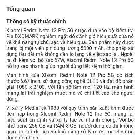
Tổng quan
Thông số kỹ thuật chính
Xiaomi Redmi Note 12 Pro 5G được đưa vào bộ kiểm tra
Pin DXOMARK nghiêm ngặt để đánh giá hiệu suất của nó
về khả năng tự chủ, sạc và hiệu quả. Sản phẩm này được
trang bị một viên pin dung lượng 5000 mAh, cho phép sử
dụng lâu dài mà không cần lo lắng về việc sạc lại. Ngoài
ra, đi kèm với bộ sạc 67W, Xiaomi Redmi Note 12 Pro 5G
hỗ trợ sạc nhanh, giúp người dùng tiết kiệm thời gian.
Màn hình của Xiaomi Redmi Note 12 Pro 5G có kích
thước 6,67 inch, sử dụng công nghệ OLED và đạt độ phân
giải 1080 x 2400. Với tần số làm mới 120 Hz, màn hình
mang lại trải nghiệm mượt mà và chi tiết cao cho người
dùng.
Vi xử lý MediaTek 1080 với quy trình sản xuất 6nm được
tích hợp trong Xiaomi Redmi Note 12 Pro 5G, mang lại
hiệu suất ổn định và xử lý tác vụ nhanh chóng. Với bộ
nhớ trong 256 GB và RAM 8 GB, người dùng có đủ không
gian lưu trữ dữ liệu và khả năng xử lý mượt mà cho ứng
dụng đa nhiệm.