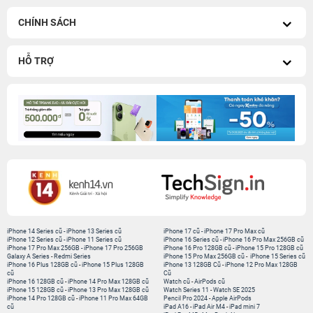
CHÍNH SÁCH
HỖ TRỢ
iPhone 14 Series cũ
-
iPhone 13 Series cũ
iPhone 17 cũ
-
iPhone 17 Pro Max cũ
iPhone 12 Series cũ
-
iPhone 11 Series cũ
iPhone 16 Series cũ
-
iPhone 16 Pro Max 256GB cũ
iPhone 17 Pro Max 256GB
-
iPhone 17 Pro 256GB
iPhone 16 Pro 128GB cũ
-
iPhone 15 Pro 128GB cũ
Galaxy A Series
-
Redmi Series
iPhone 15 Pro Max 256GB cũ
-
iPhone 15 Series cũ
iPhone 16 Plus 128GB cũ
-
iPhone 15 Plus 128GB
iPhone 13 128GB Cũ
-
iPhone 12 Pro Max 128GB
cũ
Cũ
iPhone 16 128GB cũ
-
iPhone 14 Pro Max 128GB cũ
Watch cũ
-
AirPods cũ
iPhone 15 128GB cũ
-
iPhone 13 Pro Max 128GB cũ
Watch Series 11
-
Watch SE 2025
iPhone 14 Pro 128GB cũ
-
iPhone 11 Pro Max 64GB
Pencil Pro 2024
-
Apple AirPods
cũ
iPad A16
-
iPad Air M4
-
iPad mini 7