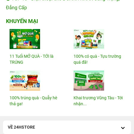
Đẳng Cấp
KHUYẾN MẠI
11 Tuổi MỞ QUÀ - TỚI là
100% có quà - Tựu trường
TRÚNG
quá đã!
100% trúng quà - Quẫy hè
Khai trương Vũng Tàu - Tới
thả ga!
nhận...
VỀ 24HSTORE