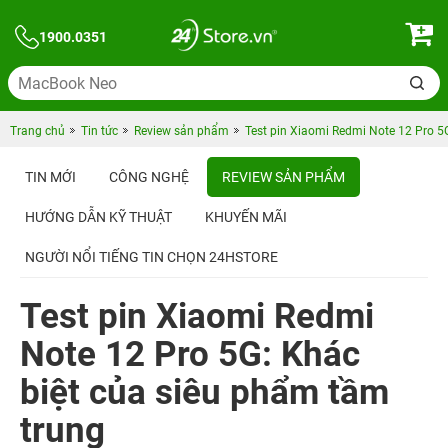
1900.0351
Trang chủ
Tin tức
Review sản phẩm
Test pin Xiaomi Redmi Note 12 Pro 5
TIN MỚI
CÔNG NGHỆ
REVIEW SẢN PHẨM
HƯỚNG DẪN KỸ THUẬT
KHUYẾN MÃI
NGƯỜI NỔI TIẾNG TIN CHỌN 24HSTORE
Test pin Xiaomi Redmi
Note 12 Pro 5G: Khác
biệt của siêu phẩm tầm
trung