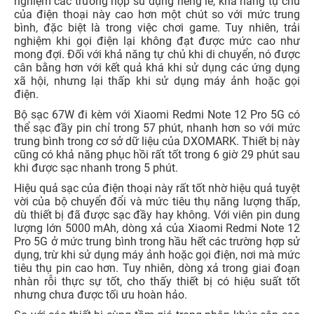
nghiệm các trường hợp sử dụng riêng lẻ, khả năng tự chủ
của điện thoại này cao hơn một chút so với mức trung
bình, đặc biệt là trong việc chơi game. Tuy nhiên, trải
nghiệm khi gọi điện lại không đạt được mức cao như
mong đợi. Đối với khả năng tự chủ khi di chuyển, nó được
cân bằng hơn với kết quả khá khi sử dụng các ứng dụng
xã hội, nhưng lại thấp khi sử dụng máy ảnh hoặc gọi
điện.
Bộ sạc 67W đi kèm với Xiaomi Redmi Note 12 Pro 5G có
thể sạc đầy pin chỉ trong 57 phút, nhanh hơn so với mức
trung bình trong cơ sở dữ liệu của DXOMARK. Thiết bị này
cũng có khả năng phục hồi rất tốt trong 6 giờ 29 phút sau
khi được sạc nhanh trong 5 phút.
Hiệu quả sạc của điện thoại này rất tốt nhờ hiệu quả tuyệt
vời của bộ chuyển đổi và mức tiêu thụ năng lượng thấp,
dù thiết bị đã được sạc đầy hay không. Với viên pin dung
lượng lớn 5000 mAh, dòng xả của Xiaomi Redmi Note 12
Pro 5G ở mức trung bình trong hầu hết các trường hợp sử
dụng, trừ khi sử dụng máy ảnh hoặc gọi điện, nơi mà mức
tiêu thụ pin cao hơn. Tuy nhiên, dòng xả trong giai đoạn
nhàn rỗi thực sự tốt, cho thấy thiết bị có hiệu suất tốt
nhưng chưa được tối ưu hoàn hảo.