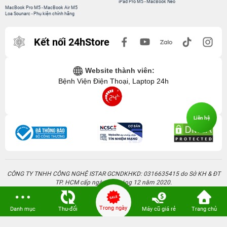
iPad Pro M5
-
MacBook Neo
MacBook Pro M5
-
MacBook Air M5
Loa Sounarc
-
Phụ kiện chính hãng
Kết nối 24hStore
Website thành viên:
Bệnh Viện Điện Thoại, Laptop 24h
Liên hệ
CÔNG TY TNHH CÔNG NGHỆ ISTAR GCNDKHKD: 0316635415 do Sở KH & ĐT
TP. HCM cấp ngày 11 tháng 12 năm 2020.
Người Đại Diện: Hồ Tác Thành. Địa chỉ: 389 Quang Trung, Gò Vấp, Hồ Chí Minh.
Trong ngày
Danh mục
Thu-đổi
Máy cũ giá rẻ
Trang chủ