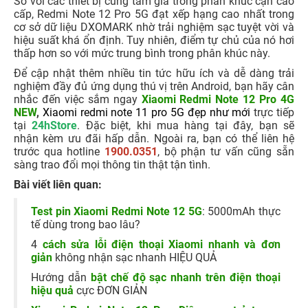
So với các thiết bị cùng tầm giá trong phân khúc cận cao
cấp, Redmi Note 12 Pro 5G đạt xếp hạng cao nhất trong
cơ sở dữ liệu DXOMARK nhờ trải nghiệm sạc tuyệt vời và
hiệu suất khá ổn định. Tuy nhiên, điểm tự chủ của nó hơi
thấp hơn so với mức trung bình trong phân khúc này.
Để cập nhật thêm nhiều tin tức hữu ích và dễ dàng trải
nghiệm đầy đủ ứng dụng thú vị trên Android, bạn hãy cân
nhắc đến việc sắm ngay
Xiaomi Redmi Note 12 Pro 4G
NEW
,
Xiaomi redmi note 11 pro 5G đẹp như mới
trực tiếp
tại
24hStore
. Đặc biệt, khi mua hàng tại đây, bạn sẽ
nhận kèm ưu đãi hấp dẫn. Ngoài ra, bạn có thể liên hệ
trước qua hotline
1900.0351
, bộ phận tư vấn cũng sẵn
sàng trao đổi mọi thông tin thật tận tình.
Bài viết liên quan:
Test pin Xiaomi Redmi Note 12 5G
: 5000mAh thực
tế dùng trong bao lâu?
4
cách sửa lỗi điện thoại Xiaomi nhanh và đơn
giản
không nhận sạc nhanh HIỆU QUẢ
Hướng dẫn
bật chế độ sạc nhanh trên điện thoại
hiệu quả
cực ĐƠN GIẢN