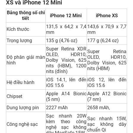
trong vòng 30 phút sạc được 50%. Tương tự như chức
năng sạc nhanh của iPhone XS thì iPhone 12 Mini chỉ có
khác về dung lượng là 2227 mAh có thể xem video 7 tiếng
và nghe nhạc 40 tiếng. Mặc dù Apple đã có thêm cải tiến
về việc quản lý ứng dụng chạy ngầm, hao pin nhằm điện
thoại ít hao pin trong lúc sử dụng nhưng thời gian sử
dụng của iPhone 12 Mini khi trải nghiệm thực tế vẫn còn
khá tệ. Bù lại thì iPhone 12 Mini còn có thể tương thích
với sạc không dây MagSafe. Do thế, về dung lượng pin thì
iPhone XS chiếm ưu thế hơn hẳn so với
iPhone 12 Mini
.
So sánh về bảng thông số chi tiết của iPhone
XS và iPhone 12 Mini
Bảng thông số chi
iPhone 12 Mini
iPhone XS
tiết
131,5 x 64,2 x 7,4
143,6 x 70,9 x 7,7
Kích thước
mm
mm
Trọng lượng
135 g (4,76 oz)
177 g (6,24 oz)
Super Retina XDR
Super Retina
OLED, HDR10,
Độ phân giải màn
OLED, HDR10,