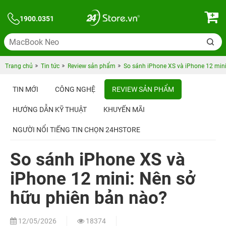
1900.0351
Trang chủ
Tin tức
Review sản phẩm
So sánh iPhone XS và iPhone 12 mini
TIN MỚI
CÔNG NGHỆ
REVIEW SẢN PHẨM
HƯỚNG DẪN KỸ THUẬT
KHUYẾN MÃI
NGƯỜI NỔI TIẾNG TIN CHỌN 24HSTORE
So sánh iPhone XS và
iPhone 12 mini: Nên sở
hữu phiên bản nào?
12/05/2026
18374