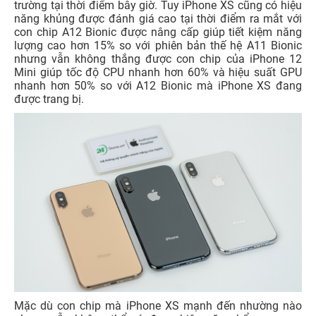
vẫn có thể cho ra những bức ảnh tuyệt vời. Khám phá
ngay siêu phẩm dòng cao cấp với phiên bản màu cực
đ
ộc lạ
iPhone 16 Pro Max màu Titan Sa Mạc
.
So sánh về hiệu năng và bộ vi xử lý của
iPhone XS và iPhone 12 Mini
iPhone 12 Mini cũng sở hữu khả năng xử lý vô cùng vượt
trội khi sở hữu bộ vi xử lý A14 Bionic. Đây là con chip đầu
tiên trên thế giới được sản xuất trên tiến trình 5nm, cùng
với 6 nhân CPU và 4 nhân GPU nhằm giúp cho hiệu năng
máy vô cùng tuyệt vời và tiết kiệm điện năng vô cùng tốt
mà không có chiếc điện thoại nào sở hữu được trên thị
trường tại thời điểm bây giờ. Tuy iPhone XS cũng có hiệu
năng khủng được đánh giá cao tại thời điểm ra mắt với
con chip A12 Bionic được nâng cấp giúp tiết kiệm năng
lượng cao hơn 15% so với phiên bản thế hệ A11 Bionic
nhưng vẫn không thắng được con chip của iPhone 12
Mini giúp tốc độ CPU nhanh hơn 60% và hiệu suất GPU
nhanh hơn 50% so với A12 Bionic mà iPhone XS đang
được trang bị.