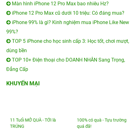
Lựa ngay
iPhone 16 Series cũ
giá tốt, đầy đủ màu
sắc
iPhone XS 64GB Cũ chính
hãng
3.590.000 đ
Mua hàng ngay
Mua trả góp
Màn hình iPhone 12 Pro Max bao nhiêu Hz?
iPhone 12 Pro Max cũ dưới 10 triệu: Có đáng mua?
iPhone 99% là gì? Kinh nghiệm mua iPhone Like New
99%?
TOP 5 iPhone cho học sinh cấp 3: Học tốt, chơi mượt,
dùng bền
TOP 10+ Điện thoại cho DOANH NHÂN Sang Trọng,