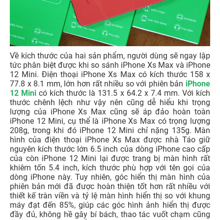
Về kích thước của hai sản phẩm, người dùng sẽ ngay lập
tức phân biệt được khi so sánh iPhone Xs Max và iPhone
12 Mini. Điện thoại iPhone Xs Max có kích thước 158 x
77.8 x 8.1 mm, lớn hơn rất nhiều so với phiên bản
iPhone
12 Mini
có kích thước là 131.5 x 64.2 x 7.4 mm. Với kích
thước chênh lệch như vậy nên cũng dễ hiểu khi trọng
lượng của iPhone Xs Max cũng sẽ áp đảo hoàn toàn
iPhone 12 Mini, cụ thể là iPhone Xs Max có trọng lượng
208g, trong khi đó iPhone 12 Mini chỉ nặng 135g. Màn
hình của điện thoại iPhone Xs Max được nhà Táo giữ
nguyên kích thước lớn 6.5 inch của dòng iPhone cao cấp
của còn iPhone 12 Mini lại được trang bị màn hình rất
khiêm tốn 5.4 inch, kích thước phù hợp với tên gọi của
dòng iPhone này. Tuy nhiên, góc hiển thị màn hình của
phiên bản mới đã được hoàn thiện tốt hơn rất nhiều với
thiết kế tràn viền và tỷ lệ màn hình hiển thị so với khung
máy đạt đến 85%, giúp các góc hình ảnh hiển thị được
đầy đủ, không hề gây bí bách, thao tác vuốt chạm cũng