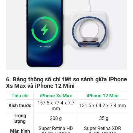
6. Bảng thông số chi tiết so sánh giữa iPhone
Xs Max và iPhone 12 Mini
Tiêu chí
iPhone Xs Max
iPhone 12 Mini
157.5 x 77.4 x 7.7
Kích thước
131.5 x 64.2 x 7.4 mm
mm
Trọng
208 g
135 g
lượng
Super Retina HD
Super Retina XDR
Màn hình