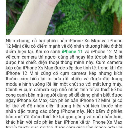
Nhìn chung, cả hai phiên bản iPhone Xs Max và iPhone
12 Mini đều có điểm mạnh về độ nhận thương hiệu ở thời
điểm hiện tại. Khi so sánh
iPhone 11
và iPhone 12 Mini
về cụm camera thì người dùng sẽ ngay lập tức phiên biệt
được hai chiếc điện thoại thông minh này. Cụm camera
kép của iPhone Xs Max được xếp dọc tinh tế, trong khi đó
iPhone 12 Mini cũng có cụm camera kép nhưng kích
thước cảm biến lại to hơn rất nhiều và được đặt trong
module hình vuông lồi lên một chút so với mặt lưng máy.
Chính vì cụm camera kép nhỏ nhắn tinh tế và thiết kế bo
cong cạnh bên mà người dùng sẽ dễ dàng phân biệt được
ngay iPhone Xs Max, còn phiên bản iPhone 12 Mini lại có
lợi thế về độ nhận diện thương hiệu với kích thước nhỏ
nhắn đặc trưng các dòng iPhone này. Nút bấm ở phiên
bản mới đã được thiết kế lại gọn gàng và nhỏ nhắn hơn,
khác hẳn với các phiên bản iPhone kể từ iPhone Xs Max
trở về trước, qua đó tạo được cảm giác liền mạch hơn với