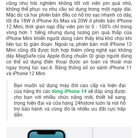
cũng như trải nghiệm không tốt với viên pin quá nhỏ,
không thể phục vụ nhu cầu sử dụng trong một ngày dài.
Mặc dù cả hai phiên bản đều có hỗ trợ sạc nhanh có dây,
tối đa 18W ở iPhone Xs Max và 20W ở phiên bản iPhone
12 Mini, thời gian nạp đầy viên pin từ 0 - 100% chỉ trong
vòng hơn 1 tiếng nhưng dung lượng pin quá thấp của
iPhone Mini khiến người dùng cảm thấy khá khó chịu khi
liên tục bị gián đoạn. Ngoài ra, phiên bản mới iPhone 12
Mini cũng đã được tích hợp thêm công nghệ sạc không
dây MagSafe của Apple đúng chuẩn Qi giúp người dùng
có thể sử dụng điện thoại được an toàn và thoải mái
ngay trong lúc sạc.6. Bảng thông số so sánh iPhone 11
và iPhone 12 Mini
Bạn muốn sử dụng máy đời cao cấp và hiện đại
của hãng thì các
dòng iPhone 14
sẽ đáp ứng được
cho bạn với nhiều chức năng mới, thiết kế sang
trọng hiện đại và cửa hàng 24hstore luôn là nơi hỗ
trợ bảo hành và cùng đó là nhiều ưu đãi cực hấp
dẫn.