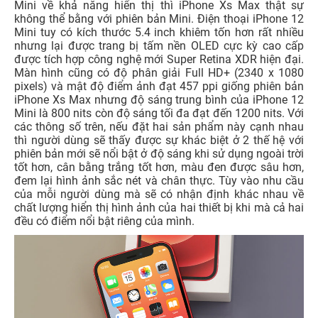
Mini về khả năng hiển thị thì iPhone Xs Max thật sự
không thể bằng với phiên bản Mini. Điện thoại iPhone 12
Mini tuy có kích thước 5.4 inch khiêm tốn hơn rất nhiều
nhưng lại được trang bị tấm nền OLED cực kỳ cao cấp
được tích hợp công nghệ mới Super Retina XDR hiện đại.
Màn hình cũng có độ phân giải Full HD+ (2340 x 1080
pixels) và mật độ điểm ảnh đạt 457 ppi giống phiên bản
iPhone Xs Max nhưng độ sáng trung bình của iPhone 12
Mini là 800 nits còn độ sáng tối đa đạt đến 1200 nits. Với
các thông số trên, nếu đặt hai sản phẩm này cạnh nhau
thì người dùng sẽ thấy được sự khác biệt ở 2 thế hệ với
phiên bản mới sẽ nổi bật ở độ sáng khi sử dụng ngoài trời
tốt hơn, cân bằng trắng tốt hơn, màu đen được sâu hơn,
đem lại hình ảnh sắc nét và chân thực. Tùy vào nhu cầu
của mỗi người dùng mà sẽ có nhận định khác nhau về
chất lượng hiển thị hình ảnh của hai thiết bị khi mà cả hai
đều có điểm nổi bật riêng của mình.