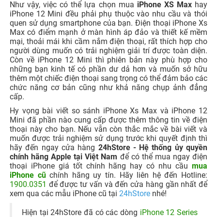
Như vậy, việc có thể lựa chọn mua
iPhone XS Max
hay
iPhone 12 Mini đều phải phụ thuộc vào nhu cầu và thói
quen sử dụng smartphone của bạn. Điện thoại iPhone Xs
Max có điểm mạnh ở màn hình áp đảo và thiết kế mềm
mại, thoải mái khi cầm nắm điện thoại, rất thích hợp cho
người dùng muốn có trải nghiệm giải trí được toàn diện.
Còn về iPhone 12 Mini thì phiên bản này phù hợp cho
những bạn kinh tế có phần dư dả hơn và muốn sở hữu
thêm một chiếc điện thoại sang trọng có thể đảm bảo các
chức năng cơ bản cũng như khả năng chụp ảnh đẳng
cấp.
Hy vọng bài viết so sánh iPhone Xs Max và iPhone 12
Mini đã phần nào cung cấp được thêm thông tin về điện
thoại này cho bạn. Nếu vẫn còn thắc mắc về bài viết và
muốn được trải nghiệm sử dụng trước khi quyết định thì
hãy đến ngay cửa hàng
24hStore - Hệ thống ủy quyền
chính hãng Apple tại Việt Nam
để có thể mua ngay điện
thoại iPhone giá tốt chính hãng hay có nhu cầu
mua
iPhone cũ
chính hãng uy tín. Hãy liên hệ đến Hotline:
1900.0351
để được tư vấn và đến cửa hàng gần nhất để
xem qua các mẫu iPhone cũ tại
24hStore
nhé!
Hiện tại 24hStore đã có các dòng
iPhone 12 Series