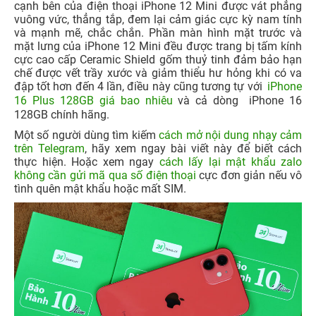
cạnh bên của điện thoại iPhone 12 Mini được vát phẳng
vuông vức, thẳng tắp, đem lại cảm giác cực kỳ nam tính
và mạnh mẽ, chắc chắn. Phần màn hình mặt trước và
mặt lưng của iPhone 12 Mini đều được trang bị tấm kính
cực cao cấp Ceramic Shield gốm thuỷ tinh đảm bảo hạn
chế được vết trầy xước và giảm thiểu hư hỏng khi có va
đập tốt hơn đến 4 lần, điều này cũng tương tự với
iPhone
16 Plus 128GB giá bao nhiêu
và cả dòng
iPhone 16
128GB chính hãng.
Một số người dùng tìm kiếm
cách mở nội dung nhạy cảm
trên Telegram
, hãy xem ngay bài viết này để biết cách
thực hiện. Hoặc xem ngay
cách lấy lại mật khẩu zalo
không cần gửi mã qua số điện thoại
cực đơn giản nếu vô
tình quên mật khẩu hoặc mất SIM.