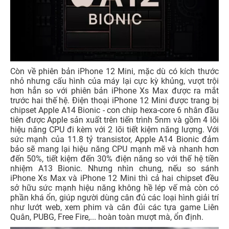
Còn về phiên bản iPhone 12 Mini, mặc dù có kích thước
nhỏ nhưng cấu hình của máy lại cực kỳ khủng, vượt trội
hơn hẳn so với phiên bản iPhone Xs Max được ra mắt
trước hai thế hệ. Điện thoại iPhone 12 Mini được trang bị
chipset Apple A14 Bionic - con chip hexa-core 6 nhân đầu
tiên được Apple sản xuất trên tiến trình 5nm và gồm 4 lõi
hiệu năng CPU đi kèm với 2 lõi tiết kiệm năng lượng. Với
sức mạnh của 11.8 tỷ transistor, Apple A14 Bionic đảm
bảo sẽ mang lại hiệu năng CPU mạnh mẽ và nhanh hơn
đến 50%, tiết kiệm đến 30% điện năng so với thế hệ tiền
nhiệm A13 Bionic. Nhưng nhìn chung, nếu so sánh
iPhone Xs Max và iPhone 12 Mini thì cả hai chipset đều
sở hữu sức mạnh hiệu năng không hề lép vế mà còn có
phần khá ổn, giúp người dùng cân đủ các loại hình giải trí
như lướt web, xem phim và cân đủi các tựa game Liên
Quân, PUBG, Free Fire,... hoàn toàn mượt mà, ổn định.