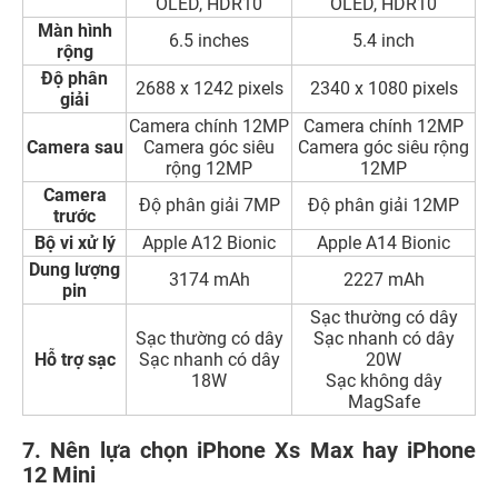
OLED, HDR10
OLED, HDR10
Màn hình
6.5 inches
5.4 inch
rộng
Độ phân
2688 x 1242 pixels
2340 x 1080 pixels
giải
Camera chính 12MP
Camera chính 12MP
Camera sau
Camera góc siêu
Camera góc siêu rộng
rộng 12MP
12MP
Camera
Độ phân giải 7MP
Độ phân giải 12MP
trước
Bộ vi xử lý
Apple A12 Bionic
Apple A14 Bionic
Dung lượng
3174 mAh
2227 mAh
pin
Sạc thường có dây
Sạc thường có dây
Sạc nhanh có dây
Hỗ trợ sạc
Sạc nhanh có dây
20W
18W
Sạc không dây
MagSafe
7. Nên lựa chọn iPhone Xs Max hay iPhone
12 Mini