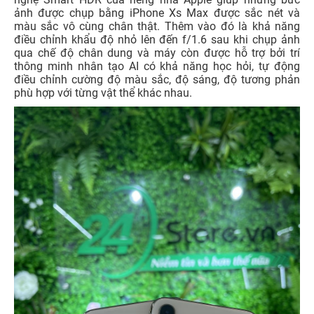
ảnh được chụp bằng iPhone Xs Max được sắc nét và
màu sắc vô cùng chân thật. Thêm vào đó là khả năng
điều chỉnh khẩu độ nhỏ lên đến f/1.6 sau khi chụp ảnh
qua chế độ chân dung và máy còn được hỗ trợ bởi trí
thông minh nhân tạo AI có khả năng học hỏi, tự động
điều chỉnh cường độ màu sắc, độ sáng, độ tương phản
phù hợp với từng vật thể khác nhau.