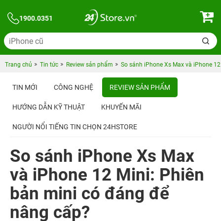
1900.0351
Trang chủ
Tin tức
Review sản phẩm
So sánh iPhone Xs Max và iPhone 12 
TIN MỚI
CÔNG NGHỆ
REVIEW SẢN PHẨM
HƯỚNG DẪN KỸ THUẬT
KHUYẾN MÃI
NGƯỜI NỔI TIẾNG TIN CHỌN 24HSTORE
So sánh iPhone Xs Max
và iPhone 12 Mini: Phiên
bản mini có đáng để
nâng cấp?