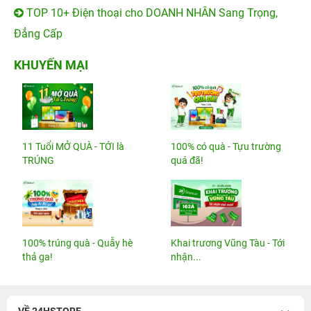
TOP 10+ Điện thoại cho DOANH NHÂN Sang Trọng,
Đẳng Cấp
KHUYẾN MẠI
11 Tuổi MỞ QUÀ - TỚI là
100% có quà - Tựu trường
TRÚNG
quá đã!
100% trúng quà - Quẫy hè
Khai trương Vũng Tàu - Tới
thả ga!
nhận...