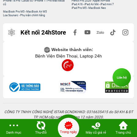
iPhone 14 Pro 128GB cũ
-
iPhone 11 Pro Max 64GB
Pencil Pro 2024
-
Apple AirPods
cũ
iPad A16
-
iPad Air M4
-
iPad mini 7
iPad Pro M5
-
MacBook Neo
MacBook Pro M5
-
MacBook Air M5
Loa Sounarc
-
Phụ kiện chính hãng
Kết nối 24hStore
Website thành viên:
Bệnh Viện Điện Thoại, Laptop 24h
Liên hệ
CÔNG TY TNHH CÔNG NGHỆ ISTAR GCNDKHKD: 0316635415 do Sở KH & ĐT
TP. HCM cấp ngày 11 tháng 12 năm 2020.
Người Đại Diện: Hồ Tác Thành. Địa chỉ: 389 Quang Trung, Gò Vấp, Hồ Chí Minh.
Trong ngày
Danh mục
Thu-đổi
Máy cũ giá rẻ
Trang chủ