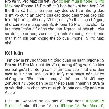
Pro và 15 Pro Max
chi tiết. Vậy
có nên mua iPhone 15 Pro
Max
hay iPhone 15 Pro sẽ phù hợp hơn với bạn hơn? Có
thể thấy cả hai phiên bản này đều sở hữu những đặc
điểm vô cùng ấn tượng của các dòng điện thoại cao cấp
trên thị trường hiện nay. Vì thế, nếu yêu thích sự nhỏ gọn,
nhu cầu zoom chụp ảnh 3x iPhone 15 Pro chắc chắn là
lựa chọn “chân ái” dành cho bạn. Ngược lại, nếu nhu cầu
sử dụng cao hơn, zoom chụp ảnh 5x cùng kích thước
màn hình lớn bạn không thể bỏ qua iPhone 15 Pro Max
nhé.
Kết luận
Trên đây là những thông tin tổng quan
so sánh iPhone 15
Pro và 15 Pro Max
chi tiết về sự tương đồng và khác biệt
nổi bật giữa hai dòng sản phẩm cao cấp nhất cho đến
hiện tại từ nhà Táo. Có thể thấy mỗi phiên bản sẽ có
những ưu điểm khác nhau, vì thế qua bài viết này
24hStore hy vọng bạn sẽ có thể so sánh nhanh và đưa ra
quyết định lựa chọn nên mua phiên bản cao cấp nào của
Apple.
Hiện tại 24hStore đã có đầy đủ các dòng
iPhone 15
Series cũ
như iPhone 15 cũ,
iPhone 15 Pro Max cũ
,