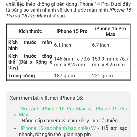
chất liệu thép không gỉ trên dòng iPhone 14 Pro. Dưới đây
là bảng so sánh nhanh về kích thước màn hình
iPhone 15
Pro và 15 Pro Max
như sau:
iPhone 15 Pro
Kích thước
iPhone 15 Pro
Max
Kích thước màn
6.1 inch
6.7 inch
hình
Kích thước tổng
146,6mm x 70,6
159.9 mm x 76.7
thể
(Dài x Rộng x
mm x 8,25 mm
mm x 8.25 mm
Dày)
Trọng lượng
187 gram
221 gram
Xem thêm bài viết mới iPhone 16:
So sánh iPhone 16 Pro Max và iPhone 15 Pro
Max
- Nâng cấp camera và chip xử lý, pin cải thiện
iPhone 16 sạc nhanh bao nhiêu W
- Hỗ trợ sạc
nhanh, rút ngắn thời gian nạp pin