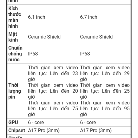
hình
Kích
thước
6.1 inch
6.7 inch
màn
hình
Mặt
Ceramic Shield
Ceramic Shield
kính
Chuẩn
chống
IP68
IP68
nước
Thời gian xem video
Thời gian xem video
liên tục: Lên đến 23
liên tục: Lên đến 29
giờ
giờ
Thời
Thời gian xem video
Thời gian xem video
lượng
liên tục: Lên đến 20
liên tục: Lên đến 25
pin
giờ
giờ
Thời gian xem video
Thời gian xem video
liên tục: Lên đến 75
liên tục: Lên đến 95
giờ
giờ
GPU
6 - core
6 - core
Chipset
A17 Pro (3nm)
A17 Pro (3nm)