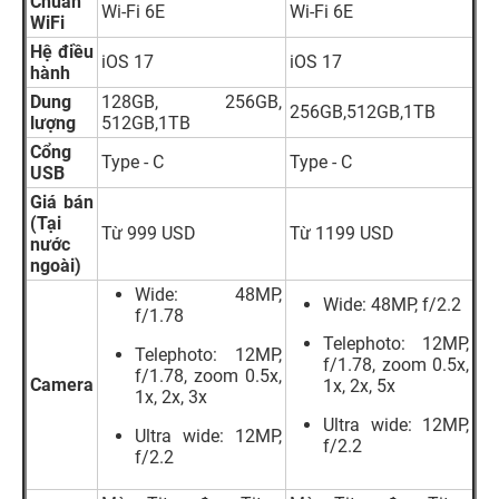
Chuẩn
Wi-Fi 6E
Wi-Fi 6E
WiFi
Hệ điều
iOS 17
iOS 17
hành
Dung
128GB, 256GB,
256GB,512GB,1TB
lượng
512GB,1TB
Cổng
Type - C
Type - C
USB
Giá bán
(Tại
Từ 999 USD
Từ 1199 USD
nước
ngoài)
Wide: 48MP,
Wide: 48MP, f/2.2
f/1.78
Telephoto: 12MP,
Telephoto: 12MP,
f/1.78, zoom 0.5x,
f/1.78, zoom 0.5x,
Camera
1x, 2x, 5x
1x, 2x, 3x
Ultra wide: 12MP,
Ultra wide: 12MP,
f/2.2
f/2.2