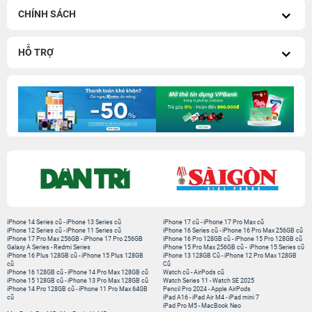
CHÍNH SÁCH
HỖ TRỢ
iPhone 14 Series cũ
-
iPhone 13 Series cũ
iPhone 17 cũ
-
iPhone 17 Pro Max cũ
iPhone 12 Series cũ
-
iPhone 11 Series cũ
iPhone 16 Series cũ
-
iPhone 16 Pro Max 256GB cũ
iPhone 17 Pro Max 256GB
-
iPhone 17 Pro 256GB
iPhone 16 Pro 128GB cũ
-
iPhone 15 Pro 128GB cũ
Galaxy A Series
-
Redmi Series
iPhone 15 Pro Max 256GB cũ
-
iPhone 15 Series cũ
iPhone 16 Plus 128GB cũ
-
iPhone 15 Plus 128GB
iPhone 13 128GB Cũ
-
iPhone 12 Pro Max 128GB
cũ
Cũ
iPhone 16 128GB cũ
-
iPhone 14 Pro Max 128GB cũ
Watch cũ
-
AirPods cũ
iPhone 15 128GB cũ
-
iPhone 13 Pro Max 128GB cũ
Watch Series 11
-
Watch SE 2025
iPhone 14 Pro 128GB cũ
-
iPhone 11 Pro Max 64GB
Pencil Pro 2024
-
Apple AirPods
cũ
iPad A16
-
iPad Air M4
-
iPad mini 7
iPad Pro M5
-
MacBook Neo