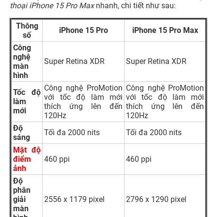
thoại iPhone 15 Pro Max
nhanh, chi tiết như sau:
Thông
iPhone 15 Pro
iPhone 15 Pro Max
số
Công
nghệ
Super Retina XDR
Super Retina XDR
màn
hình
Công nghệ ProMotion
Công nghệ ProMotion
Tốc độ
với tốc độ làm mới
với tốc độ làm mới
làm
thích ứng lên đến
thích ứng lên đến
mới
120Hz
120Hz
Độ
Tối đa 2000 nits
Tối đa 2000 nits
sáng
Mật độ
điểm
460 ppi
460 ppi
ảnh
Độ
phân
giải
2556 x 1179 pixel
2796 x 1290 pixel
màn