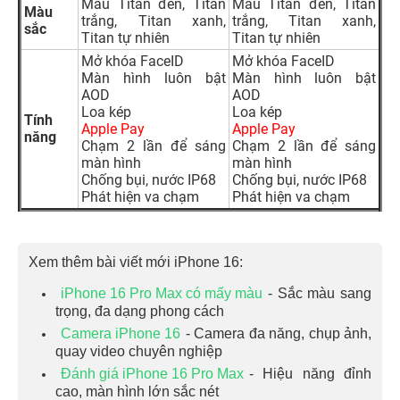
Màu Titan đen, Titan
Màu Titan đen, Titan
Màu
trắng, Titan xanh,
trắng, Titan xanh,
sắc
Titan tự nhiên
Titan tự nhiên
Mở khóa FaceID
Mở khóa FaceID
Màn hình luôn bật
Màn hình luôn bật
AOD
AOD
Loa kép
Loa kép
Tính
Apple Pay
Apple Pay
năng
Chạm 2 lần để sáng
Chạm 2 lần để sáng
màn hình
màn hình
Chống bụi, nước IP68
Chống bụi, nước IP68
Phát hiện va chạm
Phát hiện va chạm
Xem thêm bài viết mới iPhone 16:
iPhone 16 Pro Max có mấy màu
- Sắc màu sang
trọng, đa dạng phong cách
Camera iPhone 16
- Camera đa năng, chụp ảnh,
quay video chuyên nghiệp
Đánh giá iPhone 16 Pro Max
- Hiệu năng đỉnh
cao, màn hình lớn sắc nét