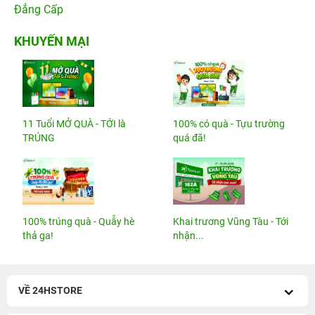
Đẳng Cấp
KHUYẾN MẠI
11 Tuổi MỞ QUÀ - TỚI là
100% có quà - Tựu trường
TRÚNG
quá đã!
100% trúng quà - Quẫy hè
Khai trương Vũng Tàu - Tới
thả ga!
nhận...
VỀ 24HSTORE