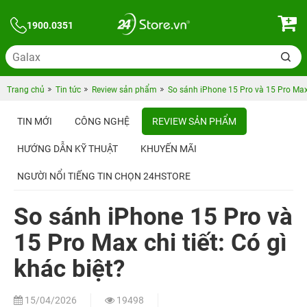
1900.0351
Trang chủ
Tin tức
Review sản phẩm
So sánh iPhone 15 Pro và 15 Pro Max c
TIN MỚI
CÔNG NGHỆ
REVIEW SẢN PHẨM
HƯỚNG DẪN KỸ THUẬT
KHUYẾN MÃI
NGƯỜI NỔI TIẾNG TIN CHỌN 24HSTORE
So sánh iPhone 15 Pro và
15 Pro Max chi tiết: Có gì
khác biệt?
15/04/2026
19498