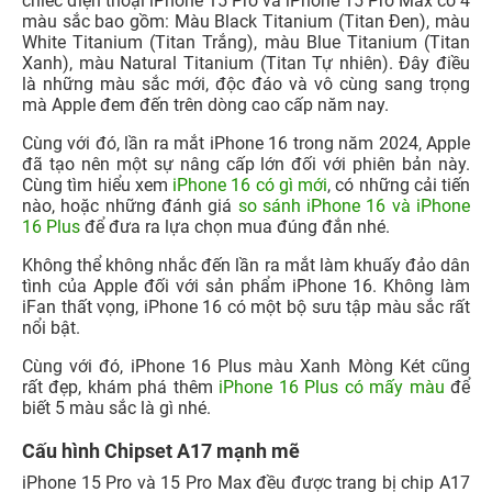
chiếc điện thoại iPhone 15 Pro và iPhone 15 Pro Max có 4
màu sắc bao gồm: Màu Black Titanium (Titan Đen), màu
White Titanium (Titan Trắng), màu Blue Titanium (Titan
Xanh), màu Natural Titanium (Titan Tự nhiên). Đây điều
là những màu sắc mới, độc đáo và vô cùng sang trọng
mà Apple đem đến trên dòng cao cấp năm nay.
Cùng với đó, lần ra mắt iPhone 16 trong năm 2024, Apple
đã tạo nên một sự nâng cấp lớn đối với phiên bản này.
Cùng tìm hiểu xem
iPhone 16 có gì mới
, có những cải tiến
nào, hoặc những đánh giá
so sánh iPhone 16 và iPhone
16 Plus
để đưa ra lựa chọn mua đúng đắn nhé.
Không thể không nhắc đến lần ra mắt làm khuấy đảo dân
tình của Apple đối với sản phẩm iPhone 16. Không làm
iFan thất vọng, iPhone 16 có một bộ sưu tập màu sắc rất
nổi bật.
Cùng với đó, iPhone 16 Plus màu Xanh Mòng Két cũng
rất đẹp, khám phá thêm
iPhone 16 Plus có mấy màu
để
biết 5 màu sắc là gì nhé.
Cấu hình Chipset A17 mạnh mẽ
iPhone 15 Pro và 15 Pro Max đều được trang bị chip A17