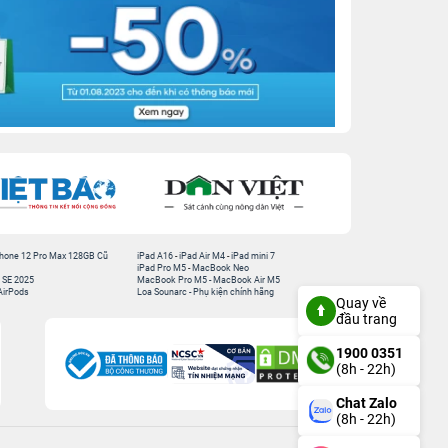
hone 12 Pro Max 128GB Cũ
iPad A16
-
iPad Air M4
-
iPad mini 7
iPad Pro M5
-
MacBook Neo
 SE 2025
MacBook Pro M5
-
MacBook Air M5
AirPods
Loa Sounarc
-
Phụ kiện chính hãng
Quay về
đầu trang
1900 0351
(8h - 22h)
Chat Zalo
(8h - 22h)