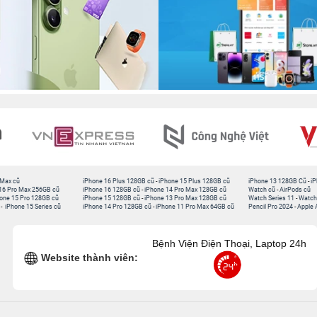
 Max cũ
iPhone 16 Plus 128GB cũ
-
iPhone 15 Plus 128GB cũ
iPhone 13 128GB Cũ
-
iP
16 Pro Max 256GB cũ
iPhone 16 128GB cũ
-
iPhone 14 Pro Max 128GB cũ
Watch cũ
-
AirPods cũ
one 15 Pro 128GB cũ
iPhone 15 128GB cũ
-
iPhone 13 Pro Max 128GB cũ
Watch Series 11
-
Watch
-
iPhone 15 Series cũ
iPhone 14 Pro 128GB cũ
-
iPhone 11 Pro Max 64GB cũ
Pencil Pro 2024
-
Apple 
Bệnh Viện Điện Thoại, Laptop 24h
Website thành viên: