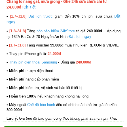
Chẳng lo nắng gắt, mưa giông - Ghé 24h sửa chữa chỉ từ
24.000đ!
Chi tiết
Đặt
•
[1.7–31.8]
Đặt lịch trước
giảm đến
10%
chi phí sửa chữa
ngay
–
•
[1.8–31.8]
Tặng
nón bảo hiểm 24hStore
trị giá
240.000đ
Áp dụng
Đặt lịch ngay
tại 162A Ba Cu & 70 Nguyễn An Ninh
•
[1.7–31.8]
Tặng voucher
99.000đ
mua Phụ kiện REXON & VIDVIE
•
Thay pin iPhone giá từ
24.000đ
•
Thay pin điện thoại Samsung
- Đồng giá
240.000đ
• Miễn phí
mượn điện thoại
• Miễn phí
nâng cấp phần mềm
•
Miễn phí
kiểm tra, vệ sinh và báo lỗi thiết bị
• Hoàn tiền 100%
nếu khách hàng không hài lòng
•
Máy ngoài
Chế độ bảo hành
đều có chính sách hỗ trợ giá lên đến
300.000đ
Lưu ý:
Giá trên đã bao gồm công thợ, không phát sinh chi phí khác