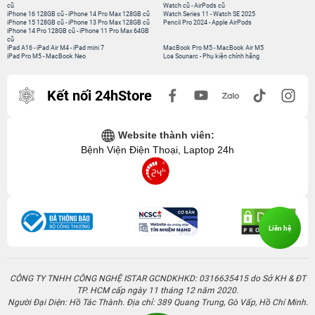
cũ
Watch cũ
-
AirPods cũ
iPhone 16 128GB cũ
-
iPhone 14 Pro Max 128GB cũ
Watch Series 11
-
Watch SE 2025
iPhone 15 128GB cũ
-
iPhone 13 Pro Max 128GB cũ
Pencil Pro 2024
-
Apple AirPods
iPhone 14 Pro 128GB cũ
-
iPhone 11 Pro Max 64GB
cũ
iPad A16
-
iPad Air M4
-
iPad mini 7
MacBook Pro M5
-
MacBook Air M5
iPad Pro M5
-
MacBook Neo
Loa Sounarc
-
Phụ kiện chính hãng
Kết nối 24hStore
Website thành viên:
Bệnh Viện Điện Thoại, Laptop 24h
Liên hệ
CÔNG TY TNHH CÔNG NGHỆ ISTAR GCNDKHKD: 0316635415 do Sở KH & ĐT
TP. HCM cấp ngày 11 tháng 12 năm 2020.
Người Đại Diện: Hồ Tác Thành. Địa chỉ: 389 Quang Trung, Gò Vấp, Hồ Chí Minh.