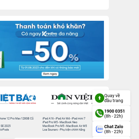
Quay về
đầu trang
1900 0351
(8h - 22h)
hone 12 Pro Max 128GB Cũ
iPad A16
-
iPad Air M4
-
iPad mini 7
iPad Pro M5
-
MacBook Neo
Chat Zalo
 SE 2025
MacBook Pro M5
-
MacBook Air M5
AirPods
Loa Sounarc
-
Phụ kiện chính hãng
(8h - 22h)