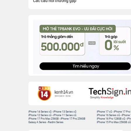
Các câu hỏi thường gặp
iPhone 14 Series cũ
-
iPhone 13 Series cũ
iPhone 17 cũ
-
iPhone 17 Pro
iPhone 12 Series cũ
-
iPhone 11 Series cũ
iPhone 16 Series cũ
-
iPhone 
iPhone 17 Pro Max 256GB
-
iPhone 17 Pro 256GB
iPhone 16 Pro 128GB cũ
-
iPh
Galaxy A Series
-
Redmi Series
iPhone 15 Pro Max 256GB cũ