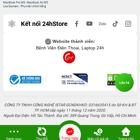
MacBook Pro M5
-
MacBook Air M5
Loa Sounarc
-
Phụ kiện chính hãng
Kết nối 24hStore
Website thành viên:
Bệnh Viện Điện Thoại, Laptop 24h
Liên hệ
CÔNG TY TNHH CÔNG NGHỆ ISTAR GCNDKHKD: 0316635415 do Sở KH & ĐT
TP. HCM cấp ngày 11 tháng 12 năm 2020.
Người Đại Diện: Hồ Tác Thành. Địa chỉ: 389 Quang Trung, Gò Vấp, Hồ Chí Minh.
Trong ngày
Danh mục
Thu-đổi
Máy cũ giá rẻ
Trang chủ