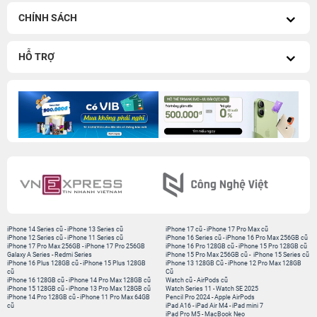
CHÍNH SÁCH
HỖ TRỢ
iPhone 14 Series cũ
-
iPhone 13 Series cũ
iPhone 17 cũ
-
iPhone 17 Pro Max cũ
iPhone 12 Series cũ
-
iPhone 11 Series cũ
iPhone 16 Series cũ
-
iPhone 16 Pro Max 256GB cũ
iPhone 17 Pro Max 256GB
-
iPhone 17 Pro 256GB
iPhone 16 Pro 128GB cũ
-
iPhone 15 Pro 128GB cũ
Galaxy A Series
-
Redmi Series
iPhone 15 Pro Max 256GB cũ
-
iPhone 15 Series cũ
iPhone 16 Plus 128GB cũ
-
iPhone 15 Plus 128GB
iPhone 13 128GB Cũ
-
iPhone 12 Pro Max 128GB
cũ
Cũ
iPhone 16 128GB cũ
-
iPhone 14 Pro Max 128GB cũ
Watch cũ
-
AirPods cũ
iPhone 15 128GB cũ
-
iPhone 13 Pro Max 128GB cũ
Watch Series 11
-
Watch SE 2025
iPhone 14 Pro 128GB cũ
-
iPhone 11 Pro Max 64GB
Pencil Pro 2024
-
Apple AirPods
cũ
iPad A16
-
iPad Air M4
-
iPad mini 7
iPad Pro M5
-
MacBook Neo