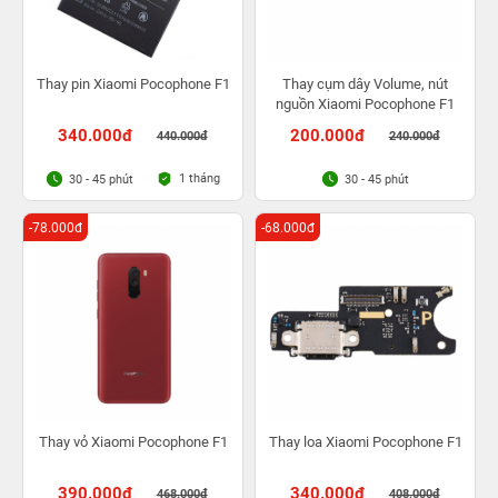
Thay pin Xiaomi Pocophone F1
Thay cụm dây Volume, nút
nguồn Xiaomi Pocophone F1
340.000đ
200.000đ
440.000đ
240.000đ
1 tháng
30 - 45 phút
30 - 45 phút
-78.000đ
-68.000đ
Thay vỏ Xiaomi Pocophone F1
Thay loa Xiaomi Pocophone F1
390.000đ
340.000đ
468.000đ
408.000đ