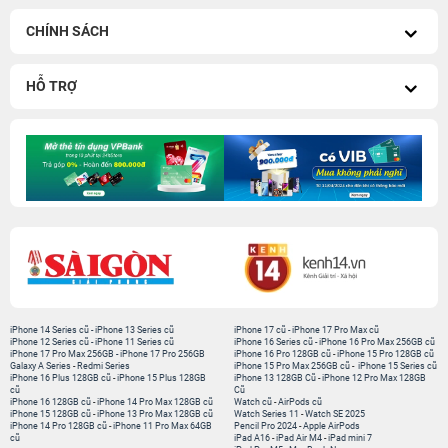
CHÍNH SÁCH
HỖ TRỢ
iPhone 14 Series cũ
-
iPhone 13 Series cũ
iPhone 17 cũ
-
iPhone 17 Pro Max cũ
iPhone 12 Series cũ
-
iPhone 11 Series cũ
iPhone 16 Series cũ
-
iPhone 16 Pro Max 256GB cũ
iPhone 17 Pro Max 256GB
-
iPhone 17 Pro 256GB
iPhone 16 Pro 128GB cũ
-
iPhone 15 Pro 128GB cũ
Galaxy A Series
-
Redmi Series
iPhone 15 Pro Max 256GB cũ
-
iPhone 15 Series cũ
iPhone 16 Plus 128GB cũ
-
iPhone 15 Plus 128GB
iPhone 13 128GB Cũ
-
iPhone 12 Pro Max 128GB
cũ
Cũ
iPhone 16 128GB cũ
-
iPhone 14 Pro Max 128GB cũ
Watch cũ
-
AirPods cũ
iPhone 15 128GB cũ
-
iPhone 13 Pro Max 128GB cũ
Watch Series 11
-
Watch SE 2025
iPhone 14 Pro 128GB cũ
-
iPhone 11 Pro Max 64GB
Pencil Pro 2024
-
Apple AirPods
cũ
iPad A16
-
iPad Air M4
-
iPad mini 7