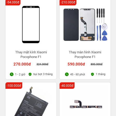
-54.000đ
-210.000đ
Thay mặt kính Xiaomi
Thay màn hình Xiaomi
Pocophone F1
Pocophone F1
270.000đ
590.000đ
324.000đ
800.000đ
bụi bọt 3 tháng
1 tháng
1 - 2 giờ
45 - 60 phút
-100.000đ
-40.000đ