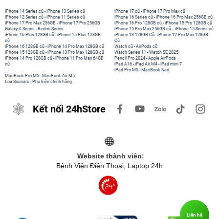
iPhone 14 Series cũ
-
iPhone 13 Series cũ
iPhone 17 cũ
-
iPhone 17 Pro Max cũ
iPhone 12 Series cũ
-
iPhone 11 Series cũ
iPhone 16 Series cũ
-
iPhone 16 Pro Max 256GB cũ
iPhone 17 Pro Max 256GB
-
iPhone 17 Pro 256GB
iPhone 16 Pro 128GB cũ
-
iPhone 15 Pro 128GB cũ
Galaxy A Series
-
Redmi Series
iPhone 15 Pro Max 256GB cũ
-
iPhone 15 Series cũ
iPhone 16 Plus 128GB cũ
-
iPhone 15 Plus 128GB
iPhone 13 128GB Cũ
-
iPhone 12 Pro Max 128GB
cũ
Cũ
iPhone 16 128GB cũ
-
iPhone 14 Pro Max 128GB cũ
Watch cũ
-
AirPods cũ
iPhone 15 128GB cũ
-
iPhone 13 Pro Max 128GB cũ
Watch Series 11
-
Watch SE 2025
iPhone 14 Pro 128GB cũ
-
iPhone 11 Pro Max 64GB
Pencil Pro 2024
-
Apple AirPods
cũ
iPad A16
-
iPad Air M4
-
iPad mini 7
iPad Pro M5
-
MacBook Neo
MacBook Pro M5
-
MacBook Air M5
Loa Sounarc
-
Phụ kiện chính hãng
Kết nối 24hStore
Website thành viên:
Bệnh Viện Điện Thoại, Laptop 24h
Liên hệ