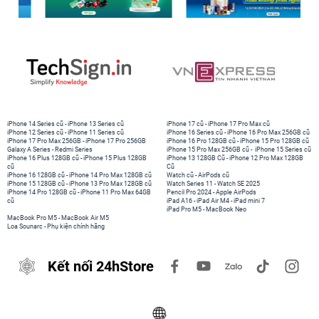
iPhone 14 Series cũ
-
iPhone 13 Series cũ
iPhone 17 cũ
-
iPhone 17 Pro Max cũ
iPhone 12 Series cũ
-
iPhone 11 Series cũ
iPhone 16 Series cũ
-
iPhone 16 Pro Max 256GB cũ
iPhone 17 Pro Max 256GB
-
iPhone 17 Pro 256GB
iPhone 16 Pro 128GB cũ
-
iPhone 15 Pro 128GB cũ
Galaxy A Series
-
Redmi Series
iPhone 15 Pro Max 256GB cũ
-
iPhone 15 Series cũ
iPhone 16 Plus 128GB cũ
-
iPhone 15 Plus 128GB
iPhone 13 128GB Cũ
-
iPhone 12 Pro Max 128GB
cũ
Cũ
iPhone 16 128GB cũ
-
iPhone 14 Pro Max 128GB cũ
Watch cũ
-
AirPods cũ
iPhone 15 128GB cũ
-
iPhone 13 Pro Max 128GB cũ
Watch Series 11
-
Watch SE 2025
iPhone 14 Pro 128GB cũ
-
iPhone 11 Pro Max 64GB
Pencil Pro 2024
-
Apple AirPods
cũ
iPad A16
-
iPad Air M4
-
iPad mini 7
iPad Pro M5
-
MacBook Neo
MacBook Pro M5
-
MacBook Air M5
Loa Sounarc
-
Phụ kiện chính hãng
Kết nối 24hStore