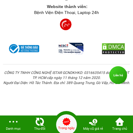
Website thành viên:
Bệnh Viện Điện Thoại, Laptop 24h
CÔNG TY TNHH CÔNG NGHỆ ISTAR GCNDKHKD: 0316635415 do Sở KH & ĐT
Liên hệ
TP. HCM cấp ngày 11 tháng 12 năm 2020.
Người Đại Diện: Hồ Tác Thành. Địa chỉ: 389 Quang Trung, Gò Vấp, Hồ Chí Minh.
Trong ngày
Danh mục
Thu-đổi
Máy cũ giá rẻ
Trang chủ