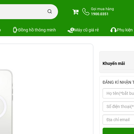
Ốp lưng iPhone
Ốp lưng iPhone 12 Pro Max Clear Case sạc MagSafe chính h
Gọi mua hàng
1900.0351
Case sạc MagSafe chính hãng
SKU:
p
Đồng hồ thông minh
Máy cũ giá rẻ
Phụ kiện
Khuyến mãi
ĐĂNG KÍ NHẬN 