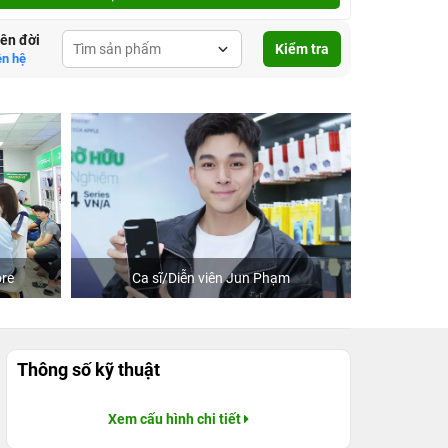
lên đời
Kiểm tra
ên hệ
re
Ca sĩ/Diễn viên Jun Phạm
Khách
Thông số kỹ thuật
Xem cấu hình chi tiết