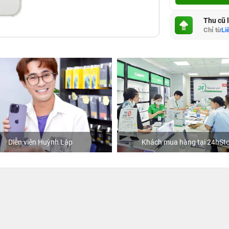
Thu cũ 
Chỉ từ
Li
Diễn viên Huỳnh Lập
Khách mua hàng tại 24hSto