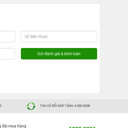
I
THU CŨ ĐỔI MỚI TẶNG 4.000.000Đ
g đài mua hàng