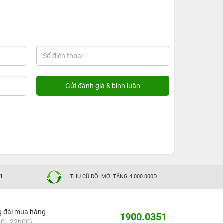
I
THU CŨ ĐỔI MỚI TẶNG 4.000.000Đ
g đài mua hàng
1900.0351
0 - 22h00)