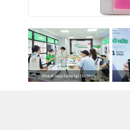
ập
Khách mua hàng tại 24hStore