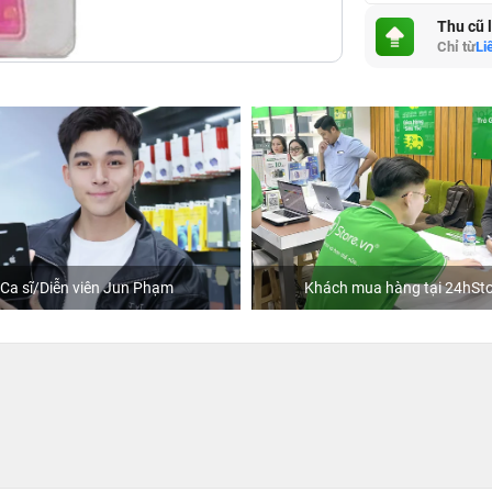
Thu cũ 
Chỉ từ
Li
Ca sĩ/Diễn viên Jun Phạm
Khách mua hàng tại 24hSto