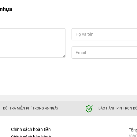
 nhựa
ĐỔI TRẢ MIỄN PHÍ TRONG 46 NGÀY
BẢO HÀNH PIN TRỌN ĐỜ
Chính sách hoàn tiền
Tổn
(8h0