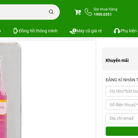
Ốp trong hình chai nhựa
Gọi mua hàng
1900.0351
Xem cấu hình
So sánh
p
Đồng hồ thông minh
Máy cũ giá rẻ
Phụ kiện
Khuyến mãi
ĐĂNG KÍ NHẬN 