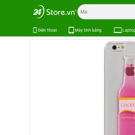
Trang chủ
Phụ kiện
Ốp lưng
Ốp lưng - Bao da khác
Ốp trong hình chai nhựa
SKU:
Điện thoại
Máy tính bảng
Lapto