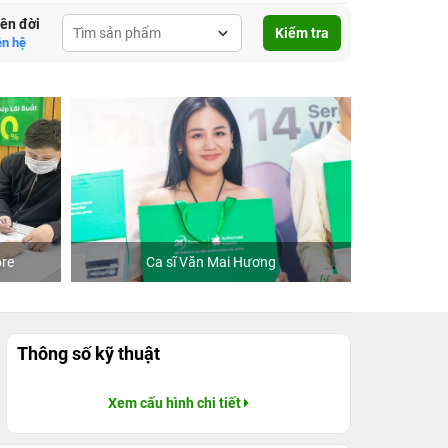
lên đời
Kiểm tra
ên hệ
re
Ca sĩ Văn Mai Hương
Khách
Thông số kỹ thuật
Xem cấu hình chi tiết