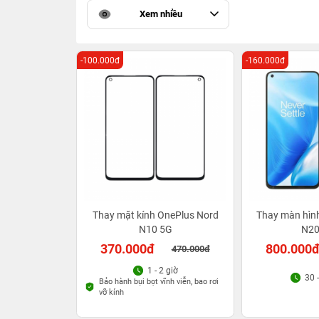
Xem nhiều
-100.000đ
-160.000đ
Thay mặt kính OnePlus Nord
Thay màn hìn
N10 5G
N20
370.000đ
800.000
470.000đ
1 - 2 giờ
30 
Bảo hành bụi bọt vĩnh viễn, bao rơi
vỡ kính