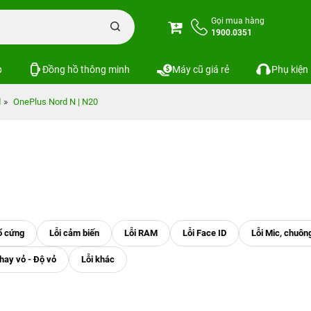
Gọi mua hàng
1900.0351
p
Đồng hồ thông minh
Máy cũ giá rẻ
Phụ kiện
d
OnePlus Nord N | N20