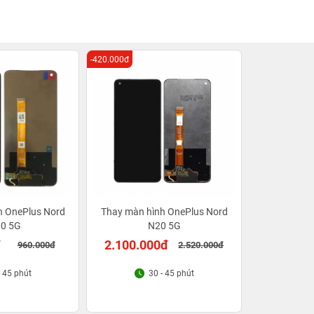
-420.000đ
h OnePlus Nord
Thay màn hình OnePlus Nord
0 5G
N20 5G
đ
2.100.000đ
960.000đ
2.520.000đ
- 45 phút
30 - 45 phút