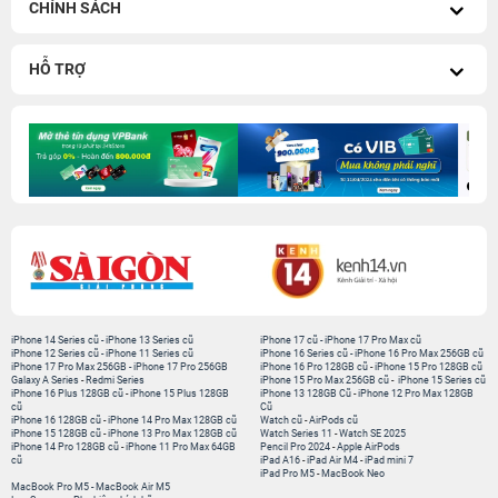
CHÍNH SÁCH
HỖ TRỢ
iPhone 14 Series cũ
-
iPhone 13 Series cũ
iPhone 17 cũ
-
iPhone 17 Pro Max cũ
iPhone 12 Series cũ
-
iPhone 11 Series cũ
iPhone 16 Series cũ
-
iPhone 16 Pro Max 256GB cũ
iPhone 17 Pro Max 256GB
-
iPhone 17 Pro 256GB
iPhone 16 Pro 128GB cũ
-
iPhone 15 Pro 128GB cũ
Galaxy A Series
-
Redmi Series
iPhone 15 Pro Max 256GB cũ
-
iPhone 15 Series cũ
iPhone 16 Plus 128GB cũ
-
iPhone 15 Plus 128GB
iPhone 13 128GB Cũ
-
iPhone 12 Pro Max 128GB
cũ
Cũ
iPhone 16 128GB cũ
-
iPhone 14 Pro Max 128GB cũ
Watch cũ
-
AirPods cũ
iPhone 15 128GB cũ
-
iPhone 13 Pro Max 128GB cũ
Watch Series 11
-
Watch SE 2025
iPhone 14 Pro 128GB cũ
-
iPhone 11 Pro Max 64GB
Pencil Pro 2024
-
Apple AirPods
cũ
iPad A16
-
iPad Air M4
-
iPad mini 7
iPad Pro M5
-
MacBook Neo
MacBook Pro M5
-
MacBook Air M5