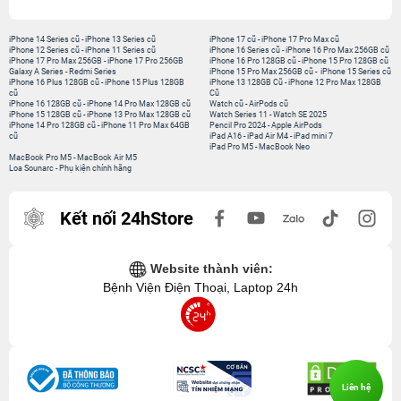
iPhone 14 Series cũ
-
iPhone 13 Series cũ
iPhone 17 cũ
-
iPhone 17 Pro Max cũ
iPhone 12 Series cũ
-
iPhone 11 Series cũ
iPhone 16 Series cũ
-
iPhone 16 Pro Max 256GB cũ
iPhone 17 Pro Max 256GB
-
iPhone 17 Pro 256GB
iPhone 16 Pro 128GB cũ
-
iPhone 15 Pro 128GB cũ
Galaxy A Series
-
Redmi Series
iPhone 15 Pro Max 256GB cũ
-
iPhone 15 Series cũ
iPhone 16 Plus 128GB cũ
-
iPhone 15 Plus 128GB
iPhone 13 128GB Cũ
-
iPhone 12 Pro Max 128GB
cũ
Cũ
iPhone 16 128GB cũ
-
iPhone 14 Pro Max 128GB cũ
Watch cũ
-
AirPods cũ
iPhone 15 128GB cũ
-
iPhone 13 Pro Max 128GB cũ
Watch Series 11
-
Watch SE 2025
iPhone 14 Pro 128GB cũ
-
iPhone 11 Pro Max 64GB
Pencil Pro 2024
-
Apple AirPods
cũ
iPad A16
-
iPad Air M4
-
iPad mini 7
iPad Pro M5
-
MacBook Neo
MacBook Pro M5
-
MacBook Air M5
Loa Sounarc
-
Phụ kiện chính hãng
Kết nối 24hStore
Website thành viên:
Bệnh Viện Điện Thoại, Laptop 24h
Liên hệ