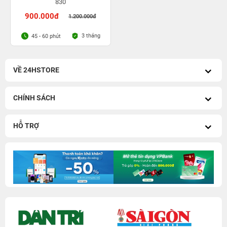
830
900.000đ
1.200.000đ
3 tháng
45 - 60 phút
VỀ 24HSTORE
CHÍNH SÁCH
HỖ TRỢ