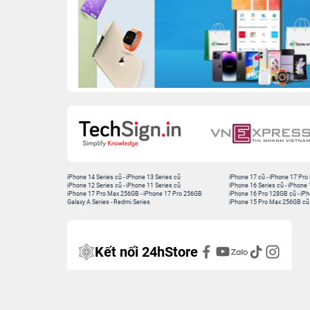
iPhone 14 Series cũ
-
iPhone 13 Series cũ
iPhone 17 cũ
-
iPhone 17 Pro
iPhone 12 Series cũ
-
iPhone 11 Series cũ
iPhone 16 Series cũ
-
iPhone 
iPhone 17 Pro Max 256GB
-
iPhone 17 Pro 256GB
iPhone 16 Pro 128GB cũ
-
iPh
Galaxy A Series
-
Redmi Series
iPhone 15 Pro Max 256GB cũ
Kết nối 24hStore