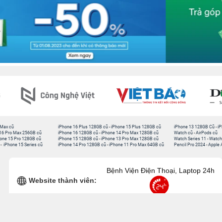
 Max cũ
iPhone 16 Plus 128GB cũ
-
iPhone 15 Plus 128GB cũ
iPhone 13 128GB Cũ
-
iP
16 Pro Max 256GB cũ
iPhone 16 128GB cũ
-
iPhone 14 Pro Max 128GB cũ
Watch cũ
-
AirPods cũ
one 15 Pro 128GB cũ
iPhone 15 128GB cũ
-
iPhone 13 Pro Max 128GB cũ
Watch Series 11
-
Watch
-
iPhone 15 Series cũ
iPhone 14 Pro 128GB cũ
-
iPhone 11 Pro Max 64GB cũ
Pencil Pro 2024
-
Apple 
Bệnh Viện Điện Thoại, Laptop 24h
Website thành viên: