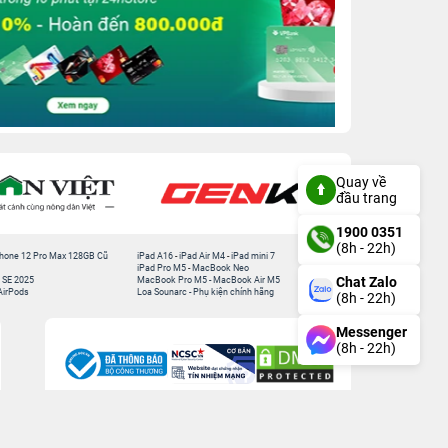
Quay về
đầu trang
1900 0351
(8h - 22h)
hone 12 Pro Max 128GB Cũ
iPad A16
-
iPad Air M4
-
iPad mini 7
iPad Pro M5
-
MacBook Neo
Chat Zalo
 SE 2025
MacBook Pro M5
-
MacBook Air M5
AirPods
Loa Sounarc
-
Phụ kiện chính hãng
(8h - 22h)
Messenger
(8h - 22h)