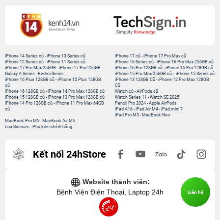
iPhone 14 Series cũ
-
iPhone 13 Series cũ
iPhone 17 cũ
-
iPhone 17 Pro Max cũ
iPhone 12 Series cũ
-
iPhone 11 Series cũ
iPhone 16 Series cũ
-
iPhone 16 Pro Max 256GB cũ
iPhone 17 Pro Max 256GB
-
iPhone 17 Pro 256GB
iPhone 16 Pro 128GB cũ
-
iPhone 15 Pro 128GB cũ
Galaxy A Series
-
Redmi Series
iPhone 15 Pro Max 256GB cũ
-
iPhone 15 Series cũ
iPhone 16 Plus 128GB cũ
-
iPhone 15 Plus 128GB
iPhone 13 128GB Cũ
-
iPhone 12 Pro Max 128GB
cũ
Cũ
iPhone 16 128GB cũ
-
iPhone 14 Pro Max 128GB cũ
Watch cũ
-
AirPods cũ
iPhone 15 128GB cũ
-
iPhone 13 Pro Max 128GB cũ
Watch Series 11
-
Watch SE 2025
iPhone 14 Pro 128GB cũ
-
iPhone 11 Pro Max 64GB
Pencil Pro 2024
-
Apple AirPods
cũ
iPad A16
-
iPad Air M4
-
iPad mini 7
iPad Pro M5
-
MacBook Neo
MacBook Pro M5
-
MacBook Air M5
Loa Sounarc
-
Phụ kiện chính hãng
Kết nối 24hStore
Website thành viên:
Bệnh Viện Điện Thoại, Laptop 24h
Liên hệ