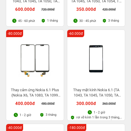
1043, TA 1045, TA 1050, TA
TA 1045, TA 1050, TA 1054, TA
1054, TA 1068)
1068)
600.000đ
350.000đ
720.000đ
420.000đ
1 tháng
3 tháng
45 - 60 phút
30 - 45 phút
-80.000đ
-60.000đ
Thay cảm ứng Nokia 6.1 Plus
Thay mặt kính Nokia 6.1 (TA
(Nokia X6, TA 1083, TA 1099,
1043, TA 1045, TA 1050, TA
TA 1103)
1054, TA 1068)
400.000đ
300.000đ
480.000đ
360.000đ
1 - 2 giờ
3 tháng
1 - 2 giờ
rơi vỡ kính 1 lần trong 3 tháng,
Bảo hành bụi bọt vĩnh viễn
-40.000đ
-180.000đ