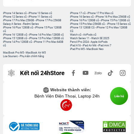
iPhone 14 Series cũ
-
iPhone 13 Series cũ
iPhone 17 cũ
-
iPhone 17 Pro Max cũ
iPhone 12 Series cũ
-
iPhone 11 Series cũ
iPhone 16 Series cũ
-
iPhone 16 Pro Max 256GB cũ
iPhone 17 Pro Max 256GB
-
iPhone 17 Pro 256GB
iPhone 16 Pro 128GB cũ
-
iPhone 15 Pro 128GB cũ
Galaxy A Series
-
Redmi Series
iPhone 15 Pro Max 256GB cũ
-
iPhone 15 Series cũ
iPhone 16 Plus 128GB cũ
-
iPhone 15 Plus 128GB
iPhone 13 128GB Cũ
-
iPhone 12 Pro Max 128GB
cũ
Cũ
iPhone 16 128GB cũ
-
iPhone 14 Pro Max 128GB cũ
Watch cũ
-
AirPods cũ
iPhone 15 128GB cũ
-
iPhone 13 Pro Max 128GB cũ
Watch Series 11
-
Watch SE 2025
iPhone 14 Pro 128GB cũ
-
iPhone 11 Pro Max 64GB
Pencil Pro 2024
-
Apple AirPods
cũ
iPad A16
-
iPad Air M4
-
iPad mini 7
iPad Pro M5
-
MacBook Neo
MacBook Pro M5
-
MacBook Air M5
Loa Sounarc
-
Phụ kiện chính hãng
Kết nối 24hStore
Website thành viên:
Bệnh Viện Điện Thoại, Laptop 24h
Liên hệ