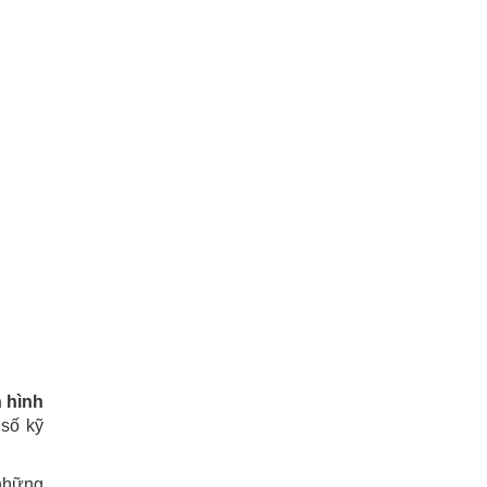
 hình
 số kỹ
 những