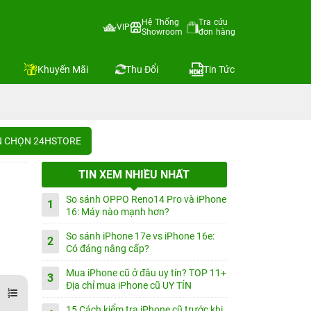
Hệ Thống
Tra cứu
VIP
Showroom
đơn hàng
Khuyến Mãi
Thu Đổi
Tin Tức
IN CHỌN 24HSTORE
TIN XEM NHIỀU NHẤT
So sánh OPPO Reno14 Pro và iPhone
1
16: Máy nào mạnh hơn?
So sánh iPhone 17e vs iPhone 16e:
2
Có đáng nâng cấp?
Mua iPhone cũ ở đâu uy tín? TOP 11+
3
Địa chỉ mua iPhone cũ UY TÍN
15 Cách kiểm tra iPhone cũ trước khi