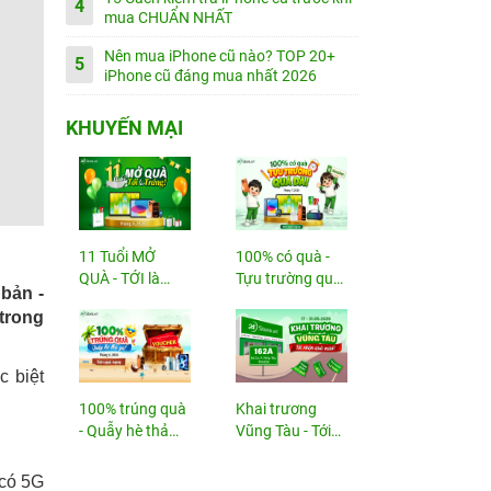
4
mua CHUẨN NHẤT
Nên mua iPhone cũ nào? TOP 20+
5
iPhone cũ đáng mua nhất 2026
KHUYẾN MẠI
11 Tuổi MỞ
100% có quà -
QUÀ - TỚI là
Tựu trường quá
 bản -
TRÚNG
đã!
trong
c biệt
100% trúng quà
Khai trương
- Quẫy hè thả
Vũng Tàu - Tới
ga!
nhận...
 có 5G