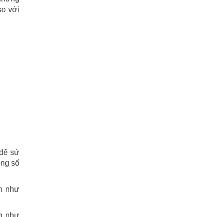
so với
 để sử
ông số
nh như
g như