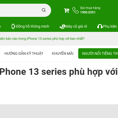
Gọi mua hàng
1900.0351
p
Đồng hồ thông minh
Máy cũ giá rẻ
Phụ kiện
iên bản nào trong iPhone 13 series phù hợp với bạn nhất?
HƯỚNG DẪN KỸ THUẬT
KHUYẾN MÃI
NGƯỜI NỔI TIẾNG T
iPhone 13 series phù hợp với