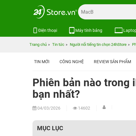
Điện thoại
Máy tính bảng
Lapto
Trang chủ
Tin tức
Người nổi tiếng tin chọn 24hStore
Ph
TIN MỚI
CÔNG NGHỆ
REVIEW SẢN PHẨM
Phiên bản nào trong 
bạn nhất?
04/03/2026
14602
MỤC LỤC