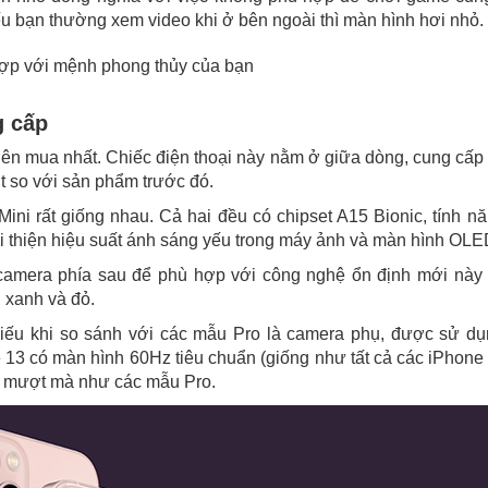
u bạn thường xem video khi ở bên ngoài thì màn hình hơi nhỏ.
hợp với mệnh phong thủy của bạn
g cấp
nên mua nhất. Chiếc điện thoại này nằm ở giữa dòng, cung cấp
út so với sản phẩm trước đó.
ini rất giống nhau. Cả hai đều có chipset A15 Bionic, tính n
i thiện hiệu suất ánh sáng yếu trong máy ảnh và màn hình OLE
 camera phía sau để phù hợp với công nghệ ổn định mới này
 xanh và đỏ.
hiếu khi so sánh với các mẫu Pro là camera phụ, được sử d
13 có màn hình 60Hz tiêu chuẩn (giống như tất cả các iPhone
và mượt mà như các mẫu Pro.