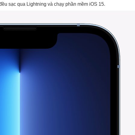
 đều sạc qua Lightning và chạy phần mềm iOS 15.