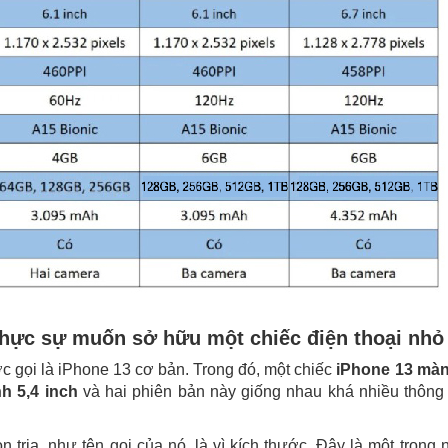
thực sự muốn sở hữu một chiếc điện thoại nhỏ
c gọi là iPhone 13 cơ bản. Trong đó, một chiếc
iPhone 13 màn
h 5,4 inch
và hai phiên bản này giống nhau khá nhiều thông
n trịa, như tên gọi của nó, là vì kích thước. Đây là một trong