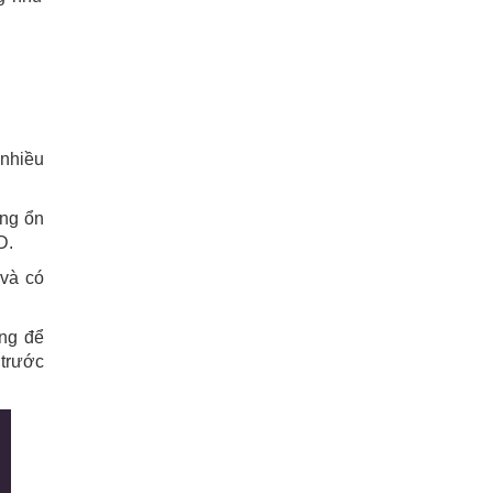
 nhiều
ăng ổn
D.
 và có
ụng để
 trước