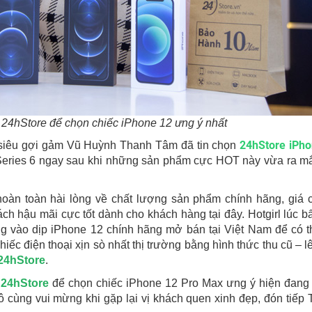
i 24hStore để chọn chiếc iPhone 12 ưng ý nhất
24hStore iPh
m siêu gợi gảm Vũ Huỳnh Thanh Tâm đã tin chọn
eries 6 ngay sau khi những sản phẩm cực HOT này vừa ra mắ
hoàn toàn hài lòng về chất lượng sản phẩm chính hãng, giá
h hậu mãi cực tốt dành cho khách hàng tại đây. Hotgirl lúc b
ng vào dịp iPhone 12 chính hãng mở bán tại Việt Nam để có t
ếc điện thoại xịn sò nhất thị trường bằng hình thức thu cũ – l
24hStore
.
i
24hStore
để chọn chiếc iPhone 12 Pro Max ưng ý hiện đan
ô cùng vui mừng khi gặp lại vị khách quen xinh đẹp, đón tiếp