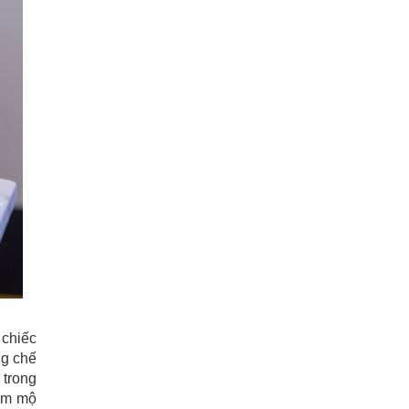
 chiếc
ng chế
 trong
hâm mộ