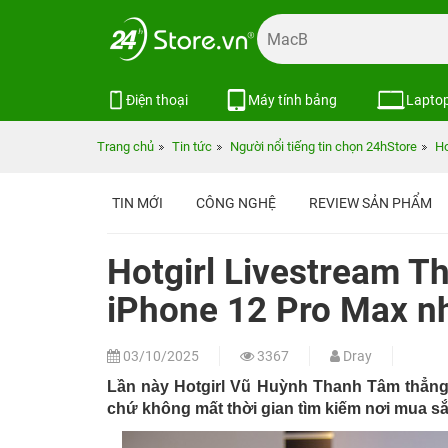
Điện thoại
Máy tính bảng
Lapto
Trang chủ
Tin tức
Người nổi tiếng tin chọn 24hStore
Ho
TIN MỚI
CÔNG NGHỆ
REVIEW SẢN PHẨM
Hotgirl Livestream T
iPhone 12 Pro Max n
03/10/2025
3367
Dray
Lần này Hotgirl Vũ Huỳnh Thanh Tâm thẳng 
chứ không mất thời gian tìm kiếm nơi mua sắ