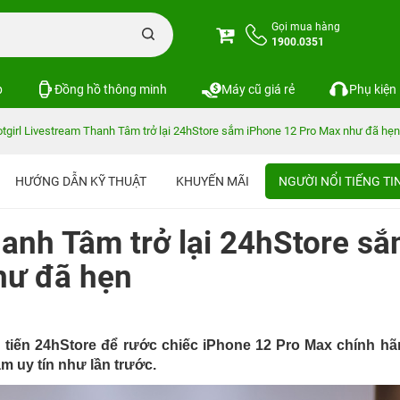
Gọi mua hàng
1900.0351
p
Đồng hồ thông minh
Máy cũ giá rẻ
Phụ kiện
tgirl Livestream Thanh Tâm trở lại 24hStore sắm iPhone 12 Pro Max như đã hẹn
HƯỚNG DẪN KỸ THUẬT
KHUYẾN MÃI
NGƯỜI NỔI TIẾNG T
hanh Tâm trở lại 24hStore s
hư đã hẹn
tiến 24hStore để rước chiếc iPhone 12 Pro Max chính hã
m uy tín như lần trước.