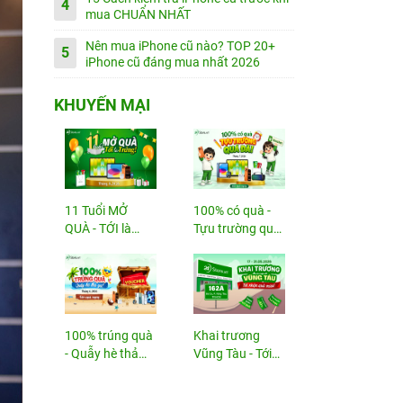
4
mua CHUẨN NHẤT
Nên mua iPhone cũ nào? TOP 20+
5
iPhone cũ đáng mua nhất 2026
KHUYẾN MẠI
11 Tuổi MỞ
100% có quà -
QUÀ - TỚI là
Tựu trường quá
TRÚNG
đã!
100% trúng quà
Khai trương
- Quẫy hè thả
Vũng Tàu - Tới
ga!
nhận...