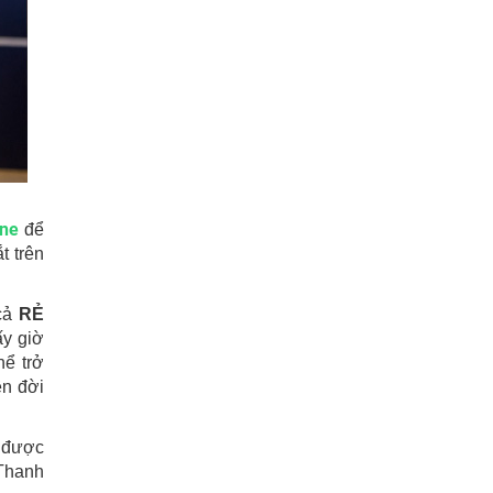
one
để
t trên
 cả
RẺ
ấy giờ
hể trở
ên đời
g được
 Thanh