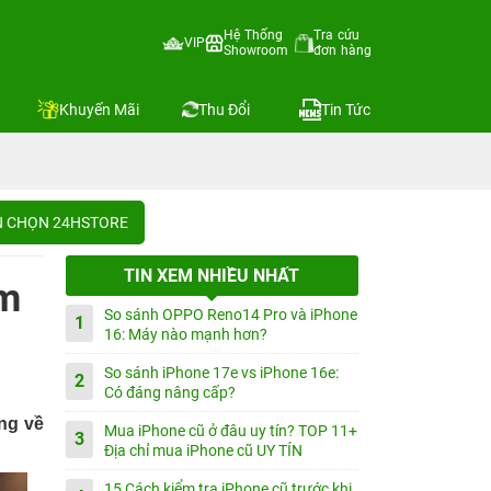
Hệ Thống
Tra cứu
VIP
Showroom
đơn hàng
Khuyến Mãi
Thu Đổi
Tin Tức
IN CHỌN 24HSTORE
TIN XEM NHIỀU NHẤT
ắm
So sánh OPPO Reno14 Pro và iPhone
1
16: Máy nào mạnh hơn?
So sánh iPhone 17e vs iPhone 16e:
2
Có đáng nâng cấp?
ng về
Mua iPhone cũ ở đâu uy tín? TOP 11+
3
Địa chỉ mua iPhone cũ UY TÍN
15 Cách kiểm tra iPhone cũ trước khi