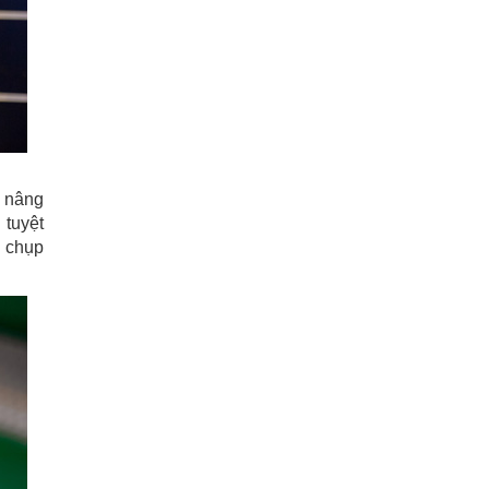
c nâng
 tuyệt
h chụp