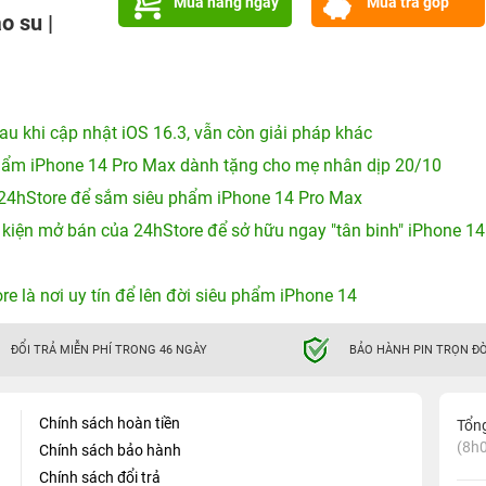
Mua hàng ngay
Mua trả góp
o su |
sau khi cập nhật iOS 16.3, vẫn còn giải pháp khác
phẩm iPhone 14 Pro Max dành tặng cho mẹ nhân dịp 20/10
24hStore để sắm siêu phẩm iPhone 14 Pro Max
iện mở bán của 24hStore để sở hữu ngay "tân binh" iPhone 14
e là nơi uy tín để lên đời siêu phẩm iPhone 14
ĐỔI TRẢ MIỄN PHÍ TRONG 46 NGÀY
BẢO HÀNH PIN TRỌN ĐỜ
Chính sách hoàn tiền
Tổn
(8h0
Chính sách bảo hành
Chính sách đổi trả