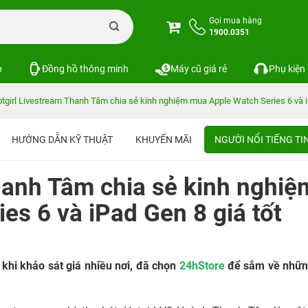
Gọi mua hàng
1900.0351
p
Đồng hồ thông minh
Máy cũ giá rẻ
Phụ kiện
tgirl Livestream Thanh Tâm chia sẻ kinh nghiệm mua Apple Watch Series 6 và i
HƯỚNG DẪN KỸ THUẬT
KHUYẾN MÃI
NGƯỜI NỔI TIẾNG T
hanh Tâm chia sẻ kinh nghiệ
es 6 và iPad Gen 8 giá tốt
khi khảo sát giá nhiều nơi, đã chọn
24hStore
để sắm về nhữn