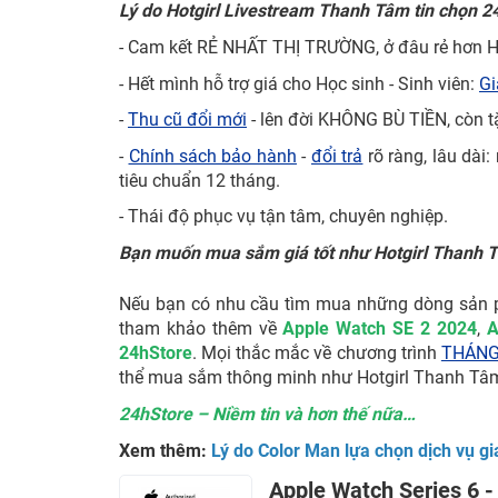
Lý do Hotgirl Livestream Thanh Tâm tin chọn 2
- Cam kết RẺ NHẤT THỊ TRƯỜNG, ở đâu rẻ hơn
- Hết mình hỗ trợ giá cho Học sinh - Sinh viên:
Gi
-
Thu cũ đổi mới
- lên đời KHÔNG BÙ TIỀN, còn 
-
Chính sách bảo hành
-
đổi trả
rõ ràng, lâu dài
tiêu chuẩn 12 tháng.
- Thái độ phục vụ tận tâm, chuyên nghiệp.
Bạn muốn mua sắm giá tốt như Hotgirl Thanh 
Nếu bạn có nhu cầu tìm mua những dòng sản p
tham khảo thêm về
Apple Watch SE 2 2024
,
A
24hStore
. Mọi thắc mắc về chương trình
THÁNG 
thể mua sắm thông minh như Hotgirl Thanh Tâ
24hStore – Niềm tin và hơn thế nữa…
Xem thêm:
Lý do Color Man lựa chọn dịch vụ gi
Apple Watch Series 6 