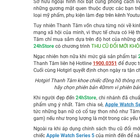
Sở hữu ngoại hình nổi bật cùng phong cách li
những gương mặt quen thuộc được các bạn trẻ 
loại mỹ phẩm, phụ kiện làm đẹp trên kênh Yout
Tuy nhiên Thanh Tâm vốn chưa từng nói về ki
mạng xã hội của mình, vì thực tế chưa có Hệ th
Tâm chỉ mua sắm dựa trên độ hot của những dòn
24hStore
có chương trình
THU CŨ ĐỔI MỚI KHÔ
Ngạc nhiên hơn nữa khi mức giá sản phẩm tại
Thanh Tâm liên hệ Hotline
1900.0351
để được tư
Cuối cùng Hotgirl quyết định chọn ngày ra tận 
Hotgirl Thanh Tâm khoe chiếc đồng hồ thông m
hãy chọn phiên bản 40mm vì phiên bản
Khi người đẹp đến
24hStore
, chi nhánh đã chu
phẩm ưng ý nhất. Tâm chia sẻ,
Apple Watch Se
tức những bạn nữ có cổ tay thon nhỏ như Tâm.
gam) nếu như trọng lượng là một trong các yếu
Ngoài ra khi áp dụng chính sách thu cũ đổi mớ
chiếc
Apple Watch Series 5
của mình đến để nâ