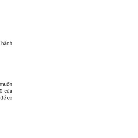
o hành
c muốn
10 của
để có