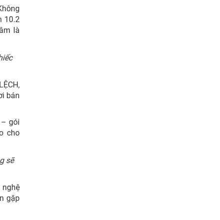
Không
h 10.2
Tâm là
hiếc
LỆCH,
ơi bán
 – gói
ào cho
ng sẽ
 nghệ
ẹn gặp