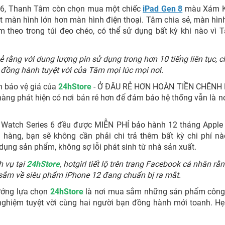
s 6, Thanh Tâm còn chọn mua một chiếc
iPad Gen 8
màu Xám 
 một màn hình lớn hơn màn hình điện thoại. Tâm chia sẻ, màn hìn
theo trong túi đeo chéo, có thể sử dụng bất kỳ khi nào vì 
 rằng với dung lượng pin sử dụng trong hơn 10 tiếng liên tục, c
 đồng hành tuyệt vời của Tâm mọi lúc mọi nơi.
h bảo vệ giá của
24hStore
- Ở ĐÂU RẺ HƠN HOÀN TIỀN CHÊNH 
àng phát hiện có nơi bán rẻ hơn để đảm bảo hệ thống vẫn là n
 Watch Series 6 đều được MIỄN PHÍ bảo hành 12 tháng Apple
 hàng, bạn sẽ không cần phải chi trả thêm bất kỳ chi phí n
dụng sản phẩm, không sợ lỗi phát sinh từ nhà sản xuất.
h vụ tại
24hStore
, hotgirl tiết lộ trên trang Facebook cá nhân rằ
sắm về siêu phẩm iPhone 12 đang chuẩn bị ra mắt.
ưởng lựa chọn
24hStore
là nơi mua sắm những sản phẩm công
 nghiệm tuyệt vời cùng hai người bạn đồng hành mới toanh. H