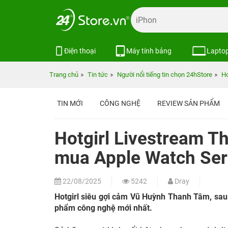
Điện thoại
Máy tính bảng
Lapto
Trang chủ
Tin tức
Người nổi tiếng tin chọn 24hStore
Ho
TIN MỚI
CÔNG NGHỆ
REVIEW SẢN PHẨM
Hotgirl Livestream T
mua Apple Watch Seri
22/08/2025
5242
Dray
Hotgirl siêu gợi cảm Vũ Huỳnh Thanh Tâm, sau 
phẩm công nghệ mới nhất.