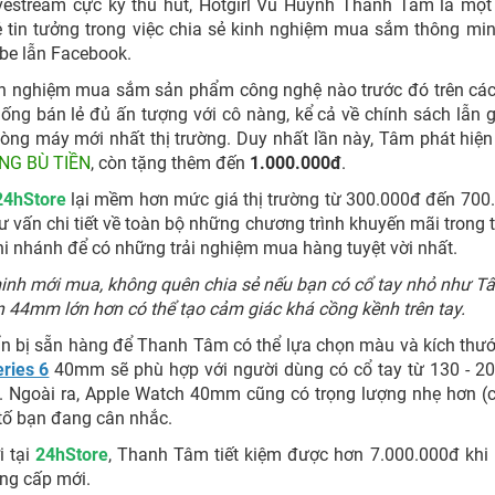
vestream cực kỳ thu hút, Hotgirl Vũ Huỳnh Thanh Tâm là một
tin tưởng trong việc chia sẻ kinh nghiệm mua sắm thông mi
ube lẫn Facebook.
nh nghiệm mua sắm sản phẩm công nghệ nào trước đó trên cá
ống bán lẻ đủ ấn tượng với cô nàng, kể cả về chính sách lẫn g
g máy mới nhất thị trường. Duy nhất lần này, Tâm phát hiện 
NG BÙ TIỀN
, còn tặng thêm đến
1.000.000đ
.
24hStore
lại mềm hơn mức giá thị trường từ 300.000đ đến 700
 vấn chi tiết về toàn bộ những chương trình khuyến mãi trong 
chi nhánh để có những trải nghiệm mua hàng tuyệt vời nhất.
inh mới mua, không quên chia sẻ nếu bạn có cổ tay nhỏ như Tâ
 44mm lớn hơn có thể tạo cảm giác khá cồng kềnh trên tay.
ẩn bị sẵn hàng để Thanh Tâm có thể lựa chọn màu và kích thư
ries 6
40mm sẽ phù hợp với người dùng có cổ tay từ 130 - 
 Ngoài ra, Apple Watch 40mm cũng có trọng lượng nhẹ hơn (c
 tố bạn đang cân nhắc.
i tại
24hStore
, Thanh Tâm tiết kiệm được hơn 7.000.000đ kh
ng cấp mới.