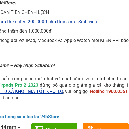
4hStore:
 HOÀN TIỀN CHÊNH LỆCH
ảm thêm đến 200.000đ cho Học sinh - Sinh viên
tặng thêm đến 1.000.000đ
: riêng đối với iPad, MacBook và Apple Watch mới MIỄN PHÍ bả
Tâm? – Hãy chọn 24hStore!
hẩm công nghệ mới nhất với chất lượng và giá tốt nhất hoặ
irpods Pro 2 2023
đừng bỏ qua dịp giảm giá xả kho tháng 
10 XẢ KHO - GIÁ TỐT KHỎI LO
, vui lòng gọi
Hotline 1900.0351
m bạn nhé!
ao hàng siêu tốc tại 24hStore
- 44mm -