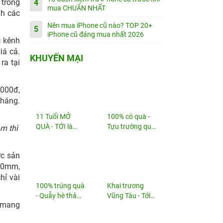
 trong
4
mua CHUẨN NHẤT
nh các
Nên mua iPhone cũ nào? TOP 20+
5
iPhone cũ đáng mua nhất 2026
c kênh
iá cả.
KHUYẾN MẠI
ra tại
.000đ,
tháng.
11 Tuổi MỞ
100% có quà -
QUÀ - TỚI là
Tựu trường quá
m thì
TRÚNG
đã!
ớc sản
200mm,
hỉ vài
100% trúng quà
Khai trương
- Quẫy hè thả
Vũng Tàu - Tới
i mang
ga!
nhận...