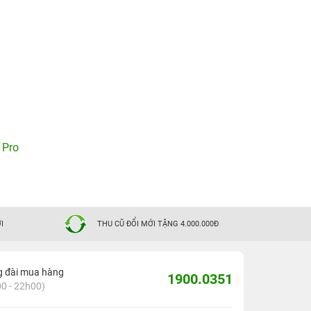
 Pro
I
THU CŨ ĐỔI MỚI TẶNG 4.000.000Đ
g đài mua hàng
1900.0351
0 - 22h00)