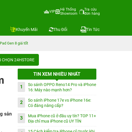
Hệ Thống
Tra cứu
VIP
Showroom
đơn hàng
Khuyến Mãi
Thu Đổi
Tin Tức
Pad Gen 8 giá tốt
IN CHỌN 24HSTORE
TIN XEM NHIỀU NHẤT
m
So sánh OPPO Reno14 Pro và iPhone
1
16: Máy nào mạnh hơn?
So sánh iPhone 17e vs iPhone 16e:
2
Có đáng nâng cấp?
g sản
Mua iPhone cũ ở đâu uy tín? TOP 11+
3
Địa chỉ mua iPhone cũ UY TÍN
15 Cách kiểm tra iPhone cũ trước khi